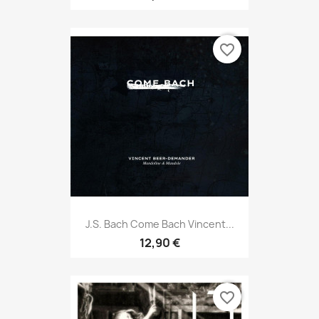
favorite_border
J.S. Bach Come Bach Vincent...
12,90 €
favorite_border