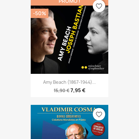
PROMO !
favorite_border
-50%
Amy Beach (1867-1944)...
7,95 €
15,90 €
favorite_border