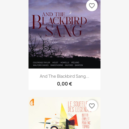
favorite_border
And The Blackbird Sang...
0,00 €
favorite_border