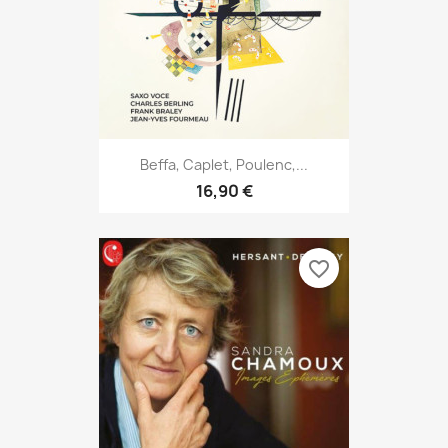
Beffa, Caplet, Poulenc,...
16,90 €
favorite_border