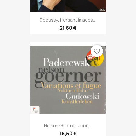
Debussy, Hersant Images...
21,60 €
favorite_border
Nelson Goerner Joue...
16,50 €