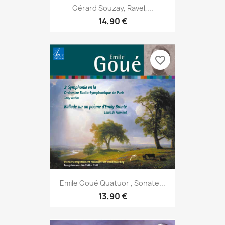
Gérard Souzay, Ravel,...
14,90 €
favorite_border
Emile Goué Quatuor , Sonate...
13,90 €