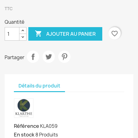
TTC
Quantité

favorite_border
AJOUTER AU PANIER
Partager
Détails du produit
Référence
KLA059
En stock
8 Produits