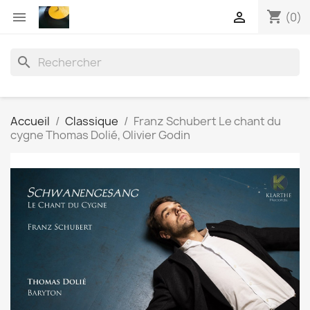
shopping_cart


(0)
search
Accueil
Classique
Franz Schubert Le chant du
cygne Thomas Dolié, Olivier Godin