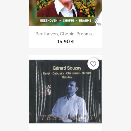
Beethoven, Chopin, Brahms...
15,90 €
favorite_border