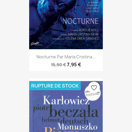
Nocturne Par Maria Cristina...
7,95 €
15,90 €
RUPTURE DE STOCK
favorite_border