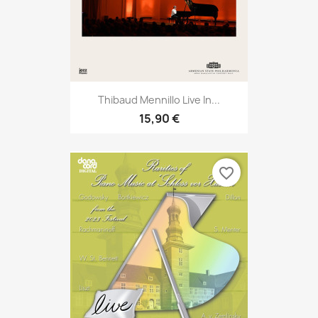
Thibaud Mennillo Live In...
15,90 €
favorite_border