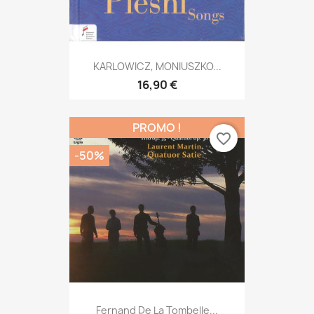
KARLOWICZ, MONIUSZKO...
16,90 €
PROMO !
favorite_border
-50%
Fernand De La Tombelle...