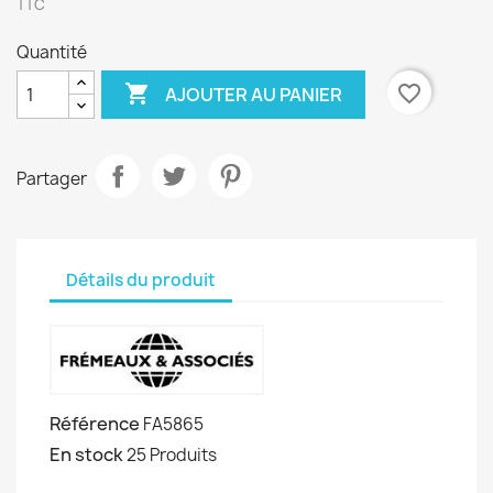
TTC
Quantité

favorite_border
AJOUTER AU PANIER
Partager
Détails du produit
Référence
FA5865
En stock
25 Produits