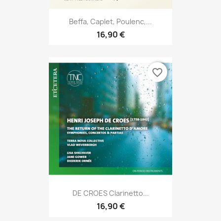
Beffa, Caplet, Poulenc,...
16,90 €
favorite_border
DE CROES Clarinetto...
16,90 €