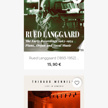
Rued Langgaard (1893-1952)...
15,90 €
favorite_border