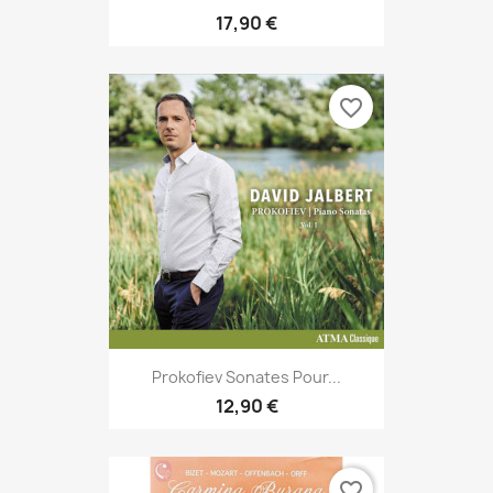
17,90 €
favorite_border
Prokofiev Sonates Pour...
12,90 €
favorite_border