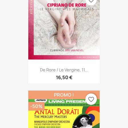
De Rore / Le Vergine, 11...
16,50 €
PROMO !
favorite_border
-50%