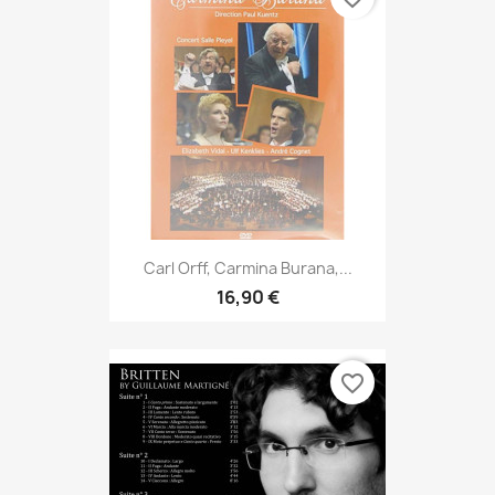
Carl Orff, Carmina Burana,...
16,90 €
favorite_border