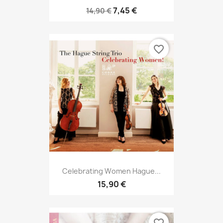
7,45 €
14,90 €
favorite_border
Celebrating Women Hague...
15,90 €
favorite_border