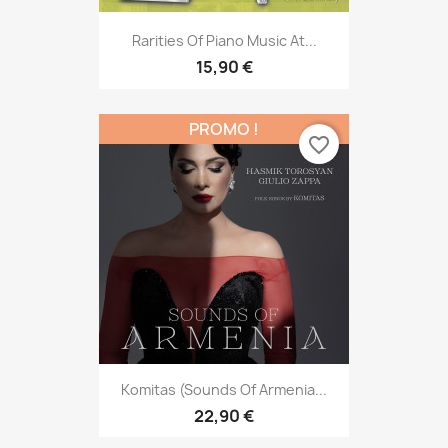
Rarities Of Piano Music At...
15,90 €
PROMO !
favorite_border
Komitas (Sounds Of Armenia...
22,90 €