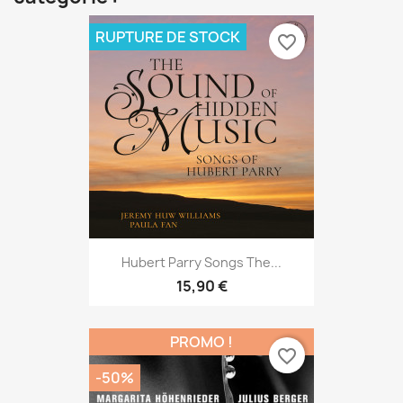
RUPTURE DE STOCK
favorite_border
Hubert Parry Songs The...
15,90 €
PROMO !
favorite_border
-50%