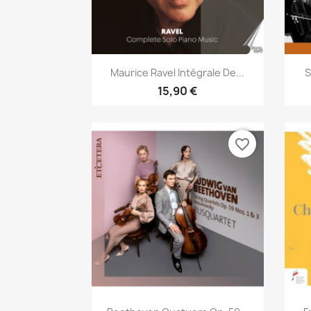
Aperçu rapide

Maurice Ravel Intégrale De...
S
15,90 €
favorite_border
Aperçu rapide
