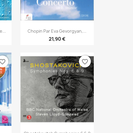
Aperçu rapide

...
Chopin Par Eva Gevorgyan,...
21,90 €
vorite_border
favorite_border
Aperçu rapide
