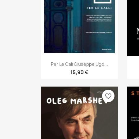
Aperçu rapide

Per Le Cali Giuseppe Ugo...
15,90 €
favorite_border