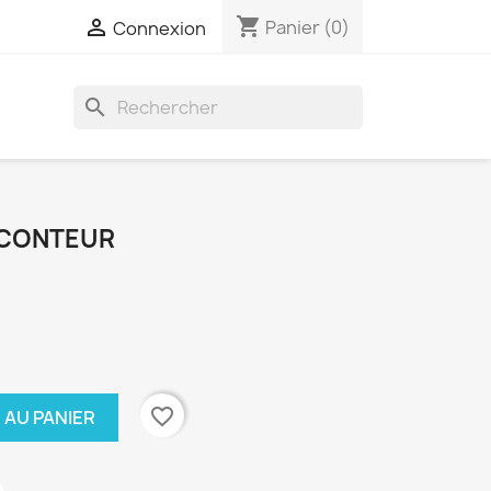
shopping_cart

Panier
(0)
Connexion
search
 CONTEUR
favorite_border
 AU PANIER