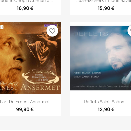
rédéric Chopin Concerto...
Jean-Michel Kim Joue Ravel,
16,90 €
15,90 €
favorite_border
fa
Aperçu rapide
Aperçu rapide


L'art De Ernest Ansermet
Reflets Saint-Saëns...
99,90 €
12,90 €