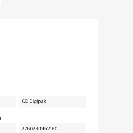
CD Digipak
s
3760330962160