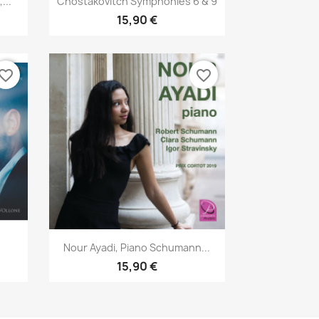
...
Chostakovitch Symphonies 6 & 9
15,90 €
vorite_border
favorite_border
Aperçu rapide

Nour Ayadi, Piano Schumann...
15,90 €