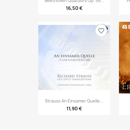
Beethoven Quatuors Op. 59...
F
16,50 €
favorite_border
Aperçu rapide

Strauss An Einsamer Quelle...
11,90 €