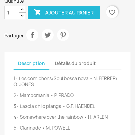
Quantité

favorite_border
AJOUTER AU PANIER
Partager
Description
Détails du produit
1· Les cornichons/Soul bossa nova • N. FERRER/
Q. JONES
2· Mambomania • P. PRADO
3· Lascia ch’io pianga • G.F. HAENDEL
4· Somewhere over the rainbow • H. ARLEN
5· Clarinade • M. POWELL