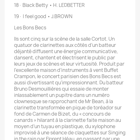
18· Black Betty • H. LEDBETTER
19· I feel good • J.BROWN
Les Bons Becs
Ils sont cinq sur la scène de la salle Cortot. Un
quatuor de clarinettes aux côtés d’un batteur
déjanté diffusent une énergie communicative,
dansent, chantent et électrisent le public par
leurs jeux de scènes et leur virtuosité. Produit par
l’excellente maison d’instruments à vent Buffet
Crampon, le concert parisien des Bons Becs est
aussi divertissant qu’impressionnant. Du batteur
Bruno Desmouillières qui essaie de monter
inlassablement un pupitre dans un numéro
clownesque se rapprochant de Mr Bean, à la
clarinette transformée en pique de toréador sur
fond de Carmen de Bizet, du « concours de
canards » hilarant à la clarinette faite maison au
moyen d’un tuyau en plastique, du xylophone
improvisé à une séance de claquettes sur Singing
in the rain par Florent Héau, en passant par une