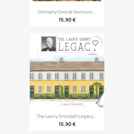
Dohnanyi Dvorak Sextuors...
15,90 €
favorite_border
The Launy Grondahl Legacy,...
15,90 €