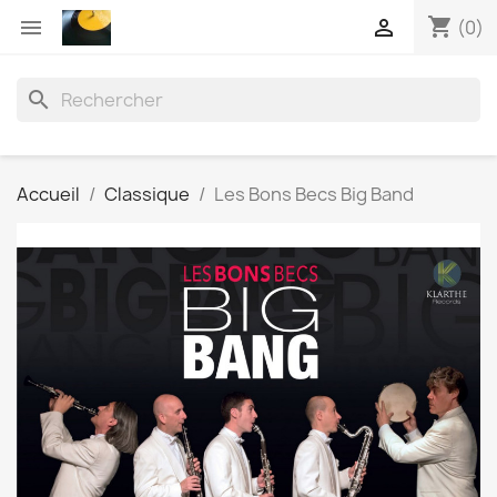
shopping_cart


(0)
search
Accueil
Classique
Les Bons Becs Big Band