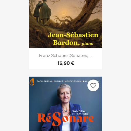
Franz SchubertSonates,...
16,90 €
favorite_border