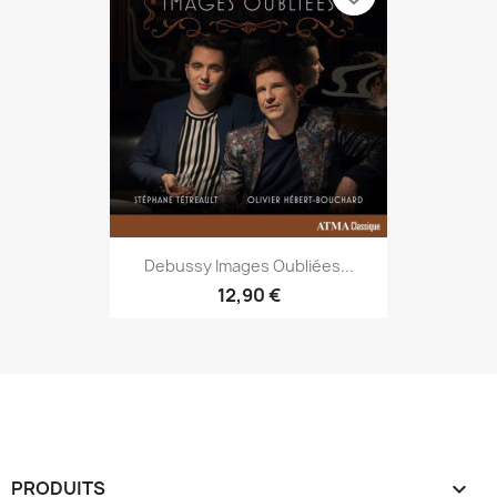
Debussy Images Oubliées...
12,90 €
PRODUITS
