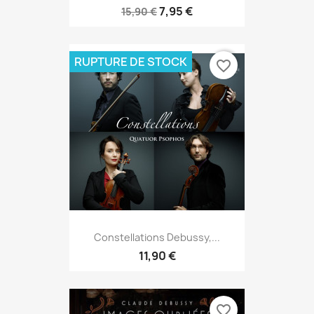
7,95 €
15,90 €
RUPTURE DE STOCK
favorite_border
Constellations Debussy,...
11,90 €
favorite_border