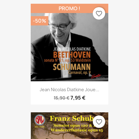
PROMO !
favorite_border
-50%
Jean Nicolas Diatkine Joue...
7,95 €
15,90 €
favorite_border