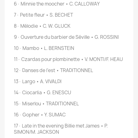
6· Minnie the moocher • C. CALLOWAY
7· Petite fleur • S. BECHET
8· Mélodie • C. W. GLUCK
9· Ouverture du barbier de Séville • G. ROSSINI
10· Mambo • L. BERNSTEIN
11· Czardas pour plombinette • V. MONTI/F. HEAU
12· Danses de l’est • TRADITIONNEL
13· Largo • A. VIVALDI
14· Ciocarlia • G. ENESCU
15· Miserlou • TRADITIONNEL
16· Gopher • Y. SUMAC
17· Late in the evening Billie met James • P.
SIMON/M. JACKSON