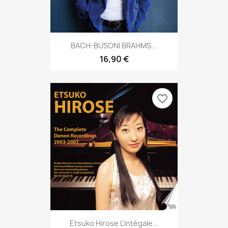
BACH-BUSONI BRAHMS...
16,90 €
favorite_border
Etsuko Hirose L’intégale...