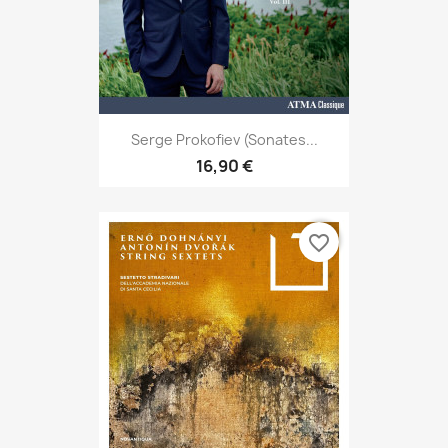
Serge Prokofiev (Sonates...
16,90 €
favorite_border