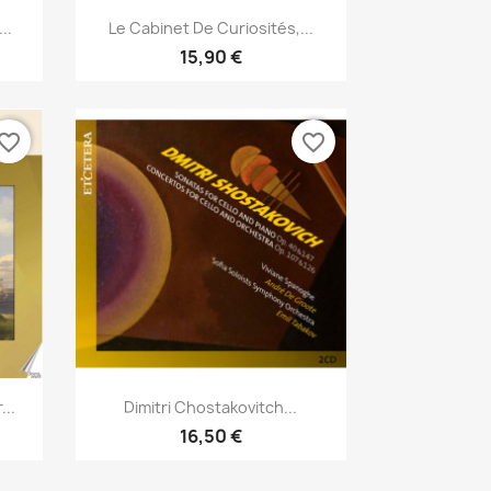
Aperçu rapide

..
Le Cabinet De Curiosités,...
15,90 €
vorite_border
favorite_border
Aperçu rapide

...
Dimitri Chostakovitch...
16,50 €