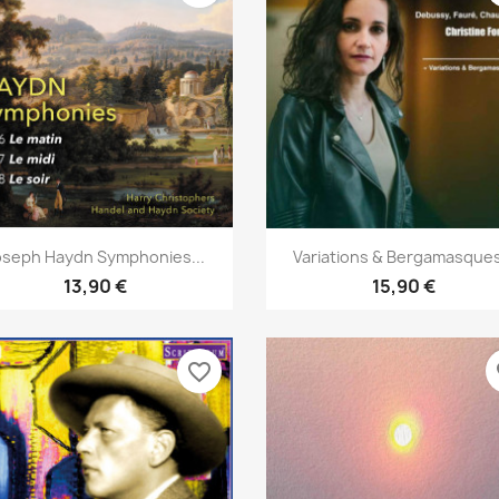
Aperçu rapide
Aperçu rapide


oseph Haydn Symphonies...
Variations & Bergamasques
13,90 €
15,90 €
favorite_border
fa