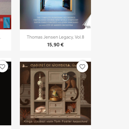
Aperçu rapide

.
Thomas Jensen Legacy, Vol.8
15,90 €
vorite_border
favorite_border