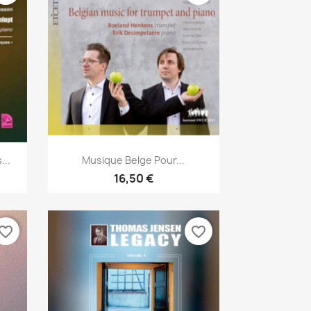
Aperçu rapide

...
Musique Belge Pour...
16,50 €
vorite_border
favorite_border