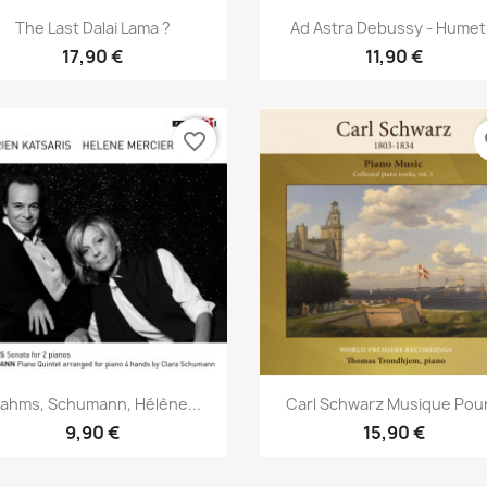
Aperçu rapide
Aperçu rapide


The Last Dalai Lama ?
Ad Astra Debussy - Humet.
17,90 €
11,90 €
favorite_border
fa
Aperçu rapide
Aperçu rapide


rahms, Schumann, Hélène...
Carl Schwarz Musique Pour
9,90 €
15,90 €