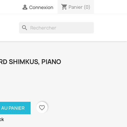
shopping_cart

Panier
(0)
Connexion
search
RD SHIMKUS, PIANO
favorite_border
 AU PANIER
ck