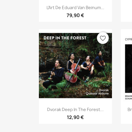
Aperçu rapide

L’Art De Eduard Van Beinum...
79,90 €
favorite_border
Aperçu rapide

Dvorak Deep In The Forest...
B
12,90 €