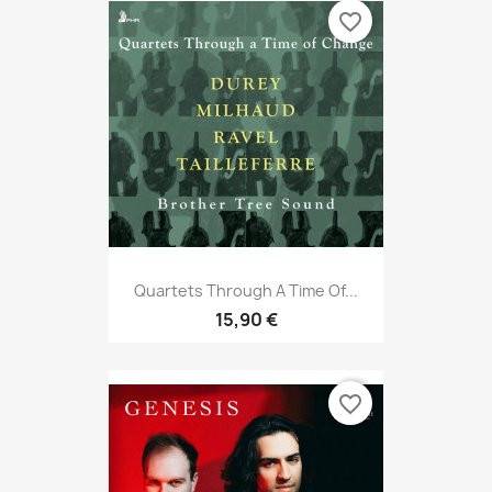
favorite_border
Quartets Through A Time Of...
15,90 €
favorite_border