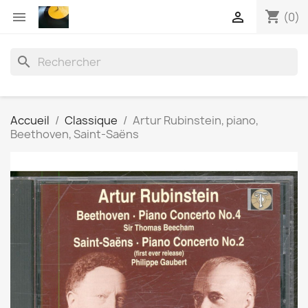
shopping_cart


(0)
search
Accueil
Classique
Artur Rubinstein, piano,
Beethoven, Saint-Saëns