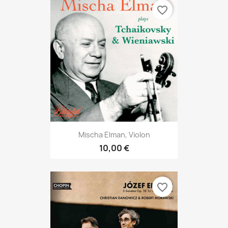
favorite_border
Mischa Elman, Violon
10,00 €
favorite_border