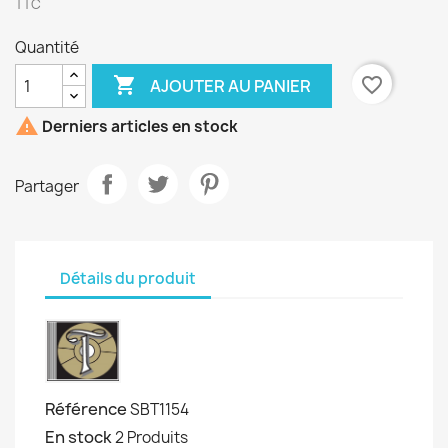
TTC
Quantité

favorite_border
AJOUTER AU PANIER

Derniers articles en stock
Partager
Détails du produit
Référence
SBT1154
En stock
2 Produits