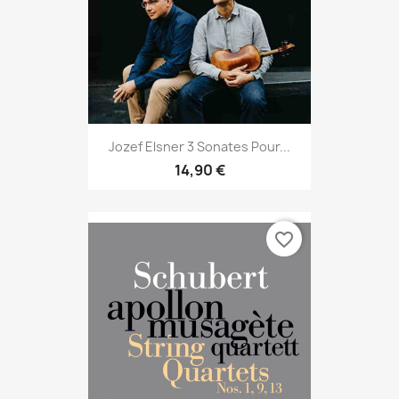
Jozef Elsner 3 Sonates Pour...
14,90 €
favorite_border