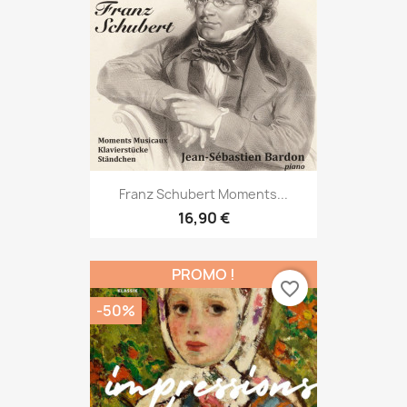
Franz Schubert Moments...
16,90 €
PROMO !
favorite_border
-50%