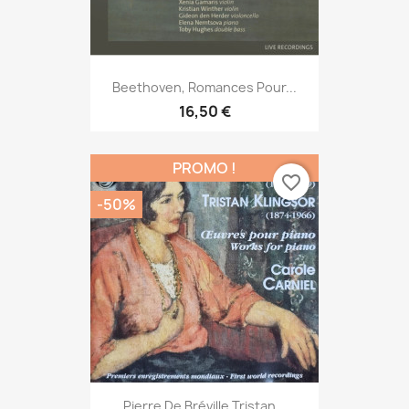
Beethoven, Romances Pour...
16,50 €
PROMO !
favorite_border
-50%
Pierre De Bréville Tristan...