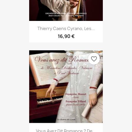
Thierry Caens Cyrano, Les...
16,90 €
favorite_border
Vous Avez Dit Romance ? De...