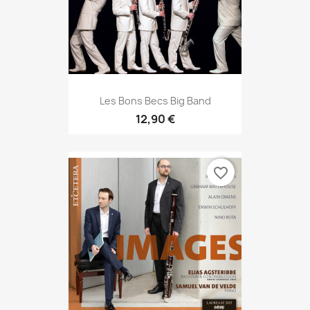
Les Bons Becs Big Band
12,90 €
favorite_border