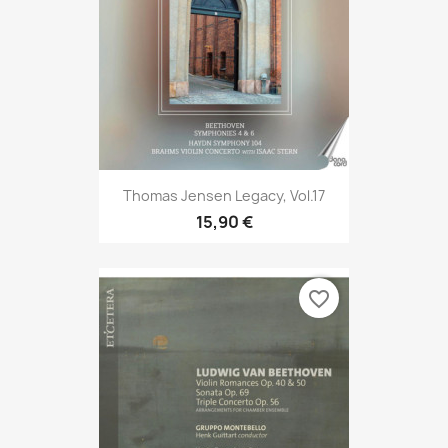
Thomas Jensen Legacy, Vol.17
15,90 €
favorite_border