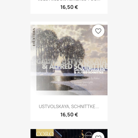
16,50 €
favorite_border
USTVOLSKAYA, SCHNITTKE...
16,50 €