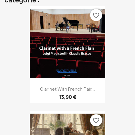
catégorie :
favorite_border
Clarinet With French Flair...
13,90 €
favorite_border