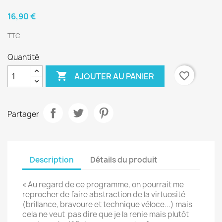
16,90 €
TTC
Quantité

favorite_border
AJOUTER AU PANIER
Partager
Description
Détails du produit
« Au regard de ce programme, on pourrait me
reprocher de faire abstraction de la virtuosité
(brillance, bravoure et technique véloce...) mais
cela ne veut pas dire que je la renie mais plutôt