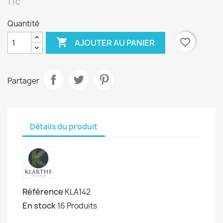
TTC
Quantité

favorite_border
AJOUTER AU PANIER
Partager
Détails du produit
Référence
KLA142
En stock
16 Produits