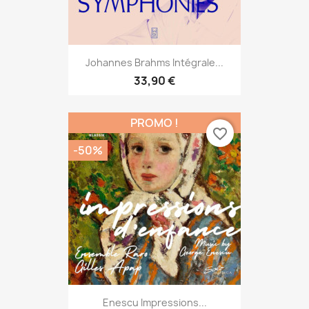
Johannes Brahms Intégrale...
33,90 €
PROMO !
favorite_border
-50%
Enescu Impressions...