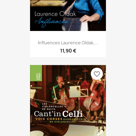
Influences Laurence Oldak,...
11,90 €
favorite_border