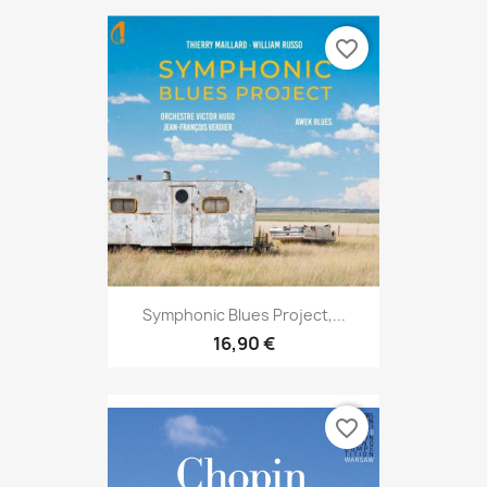
favorite_border
Symphonic Blues Project,...
16,90 €
favorite_border