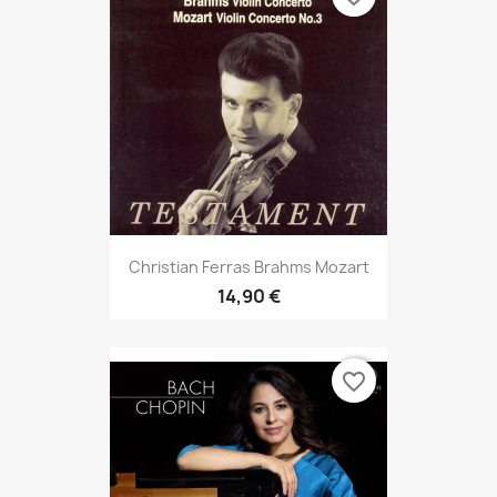
Christian Ferras Brahms Mozart
14,90 €
favorite_border