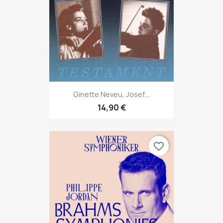
Ginette Neveu, Josef...
14,90 €
favorite_border