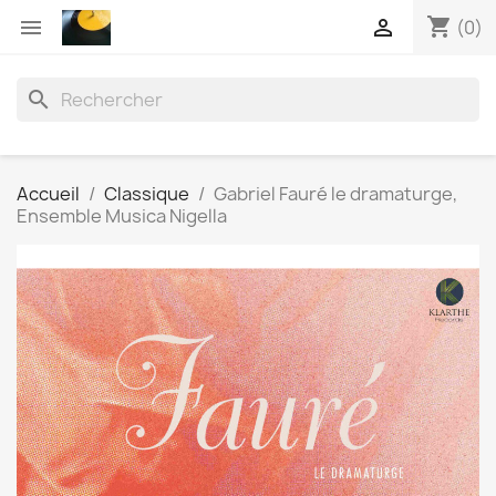
shopping_cart


(0)
search
Accueil
Classique
Gabriel Fauré le dramaturge,
Ensemble Musica Nigella