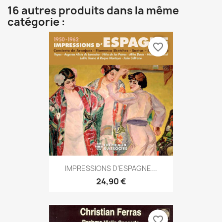
16 autres produits dans la même
catégorie :
favorite_border
IMPRESSIONS D’ESPAGNE...
24,90 €
favorite_border