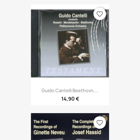
favorite_border
Guido Cantelli Beethovn,...
14,90 €
favorite_border