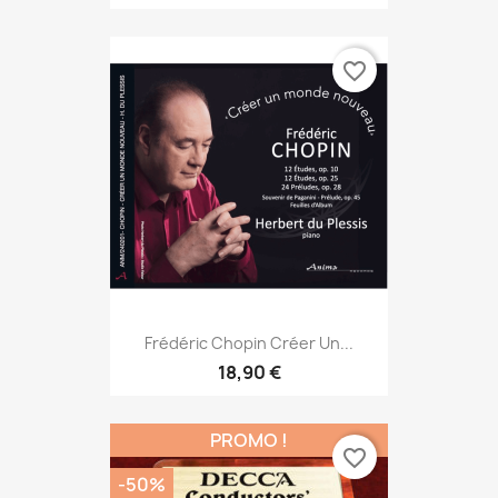
favorite_border
Frédéric Chopin Créer Un...
18,90 €
PROMO !
favorite_border
-50%