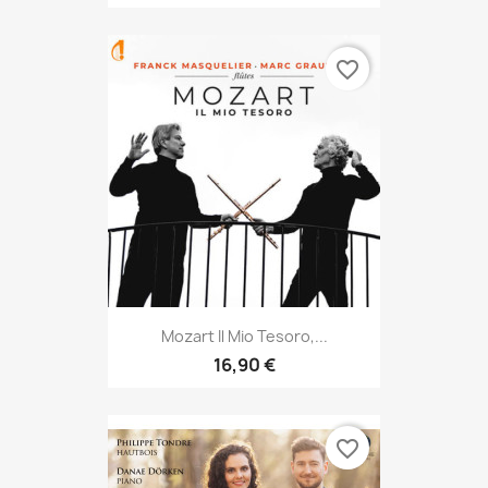
favorite_border
Mozart Il Mio Tesoro,...
16,90 €
favorite_border