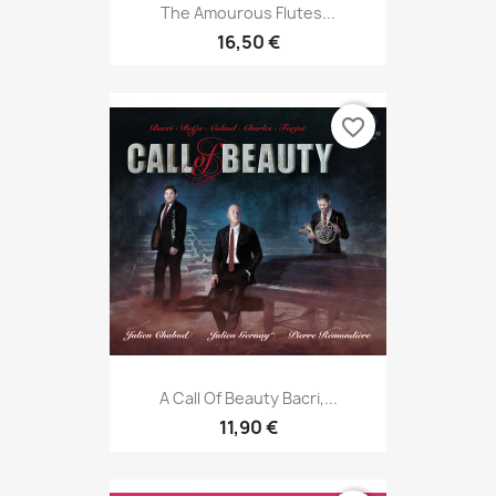
The Amourous Flutes...
16,50 €
favorite_border
A Call Of Beauty Bacri,...
11,90 €