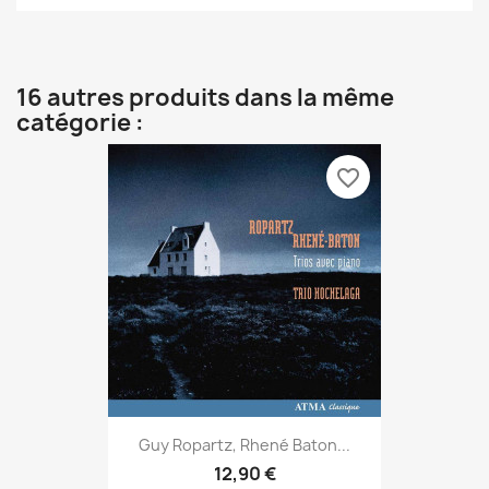
16 autres produits dans la même
catégorie :
favorite_border
Guy Ropartz, Rhené Baton...
12,90 €