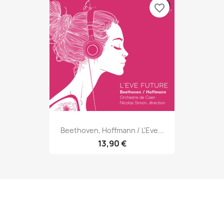
favorite_border
Beethoven, Hoffmann / L'Eve...
13,90 €