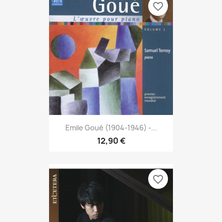
favorite_border
Emile Goué (1904-1946) -...
12,90 €
favorite_border