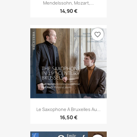
Mendelssohn, Mozart,...
14,90 €
favorite_border
Le Saxophone A Bruxelles Au...
16,50 €