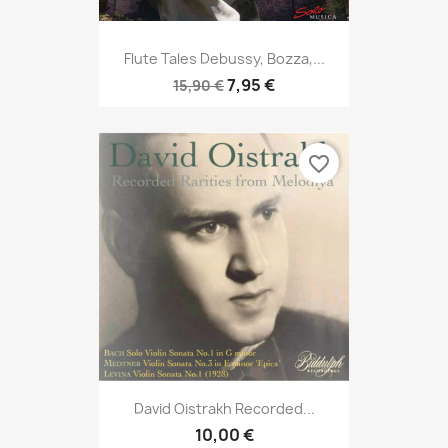
Flute Tales Debussy, Bozza,...
7,95 €
15,90 €
favorite_border
David Oistrakh Recorded...
10,00 €