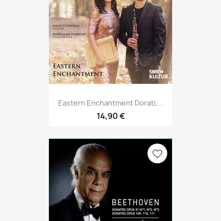
Eastern Enchantment Dorati,...
14,90 €
favorite_border