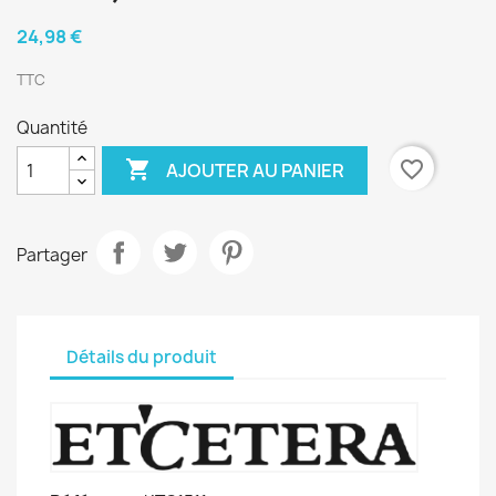
24,98 €
TTC
Quantité

favorite_border
AJOUTER AU PANIER
Partager
Détails du produit