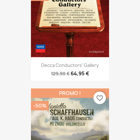
Decca Conductors’ Gallery
64,95 €
129,90 €
PROMO !
favorite_border
-50%