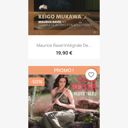
Maurice Ravel Intégrale De...
19,90 €
PROMO !
favorite_border
-50%