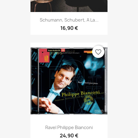
Schumann, Schubert, A La...
16,90 €
favorite_border
Ravel Philippe Bianconi
24,90 €