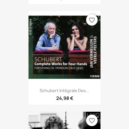
favorite_border
Schubert Intégrale Des...
24,98 €
favorite_border