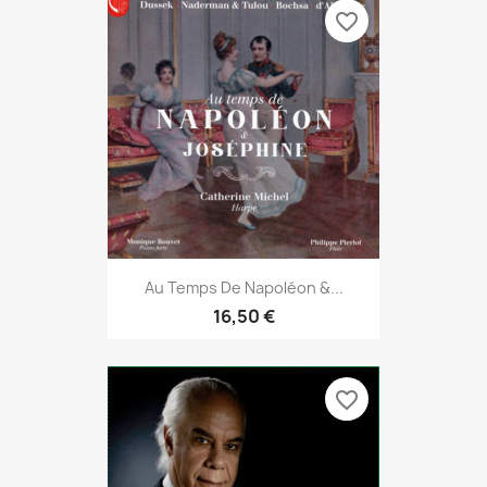
favorite_border
Au Temps De Napoléon &...
16,50 €
favorite_border