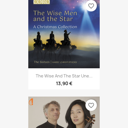
favorite_border
The Wise And The Star Une...
13,90 €
favorite_border