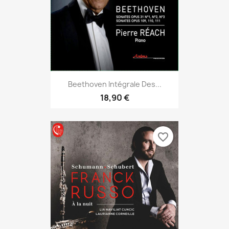
Beethoven Intégrale Des...
18,90 €
favorite_border