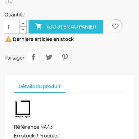
TTC
Quantité

favorite_border
AJOUTER AU PANIER

Derniers articles en stock
Partager
Détails du produit
Référence
NA43
En stock
3 Produits