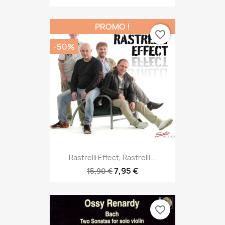
PROMO !
favorite_border
-50%
Rastrelli Effect, Rastrelli...
7,95 €
15,90 €
favorite_border