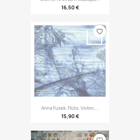
16,50 €
favorite_border
Anna Fusek, Flûte, Violon,...
15,90 €