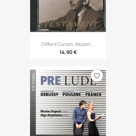
Clifford Curzon, Mozart,...
14,90 €
favorite_border