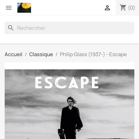
shopping_cart


(0)
search
Accueil
Classique
Philip Glass (1937-) - Escape