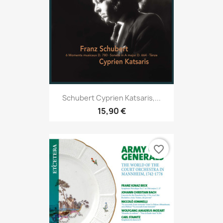
Schubert Cyprien Katsaris,...
15,90 €
favorite_border