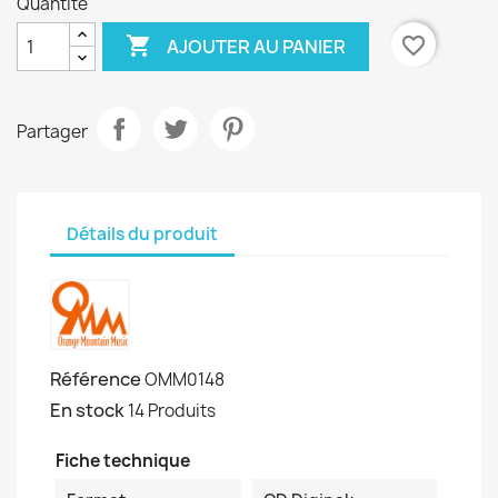
Quantité

favorite_border
AJOUTER AU PANIER
Partager
Détails du produit
Référence
OMM0148
En stock
14 Produits
Fiche technique