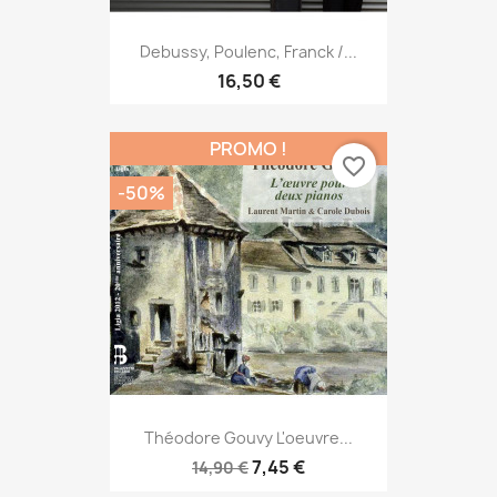
Debussy, Poulenc, Franck /...
16,50 €
PROMO !
favorite_border
-50%
Théodore Gouvy L'oeuvre...
7,45 €
14,90 €