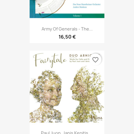
Army Of Generals - The...
16,50 €
favorite_border
Paul Juon, Janis Kepitis,...