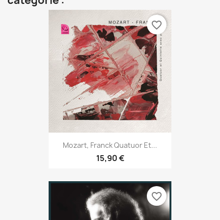
catégorie :
favorite_border
Mozart, Franck Quatuor Et...
15,90 €
favorite_border