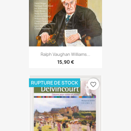
Ralph Vaughan Williams...
15,90 €
RUPTURE DE STOCK
favorite_border