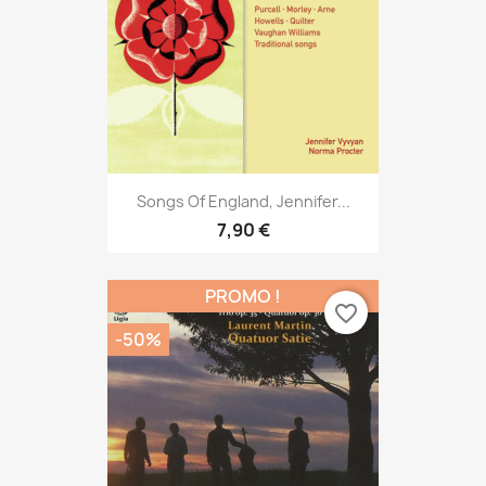
Songs Of England, Jennifer...
7,90 €
PROMO !
favorite_border
-50%