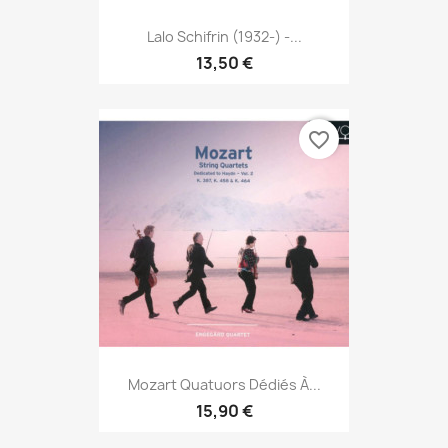
Lalo Schifrin (1932-) -...
13,50 €
favorite_border
Mozart Quatuors Dédiés À...
15,90 €