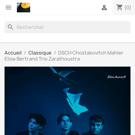
shopping_cart


(0)
search
Accueil
Classique
DSCH Chostakovitch Mahler
Elise Bertrand Trio Zarathoustra