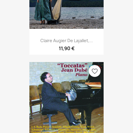
Claire Augier De Lajallet,...
11,90 €
favorite_border