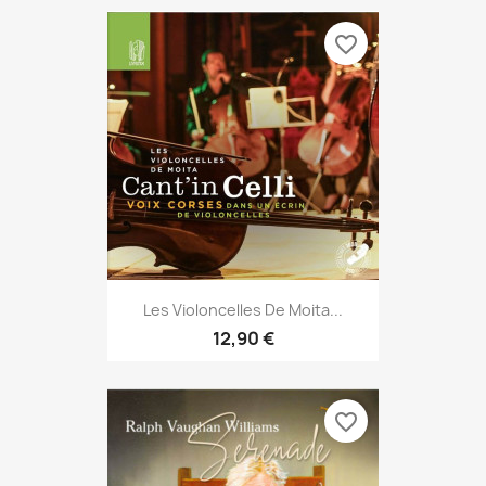
favorite_border
Les Violoncelles De Moita...
12,90 €
favorite_border