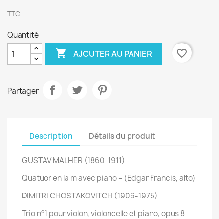
TTC
Quantité

favorite_border
AJOUTER AU PANIER
Partager
Description
Détails du produit
GUSTAV MALHER (1860-1911)
Quatuor en la m avec piano – (Edgar Francis, alto)
DIMITRI CHOSTAKOVITCH (1906-1975)
Trio n°1 pour violon, violoncelle et piano, opus 8