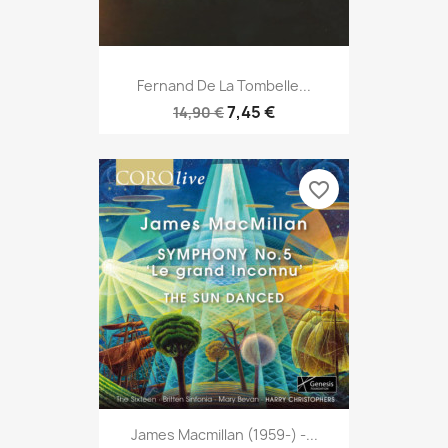
Fernand De La Tombelle...
7,45 €
14,90 €
favorite_border
James Macmillan (1959-) -...