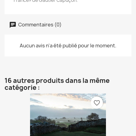
France» de Gautier Capuçon.
Commentaires (0)
Aucun avis n'a été publié pour le moment.
16 autres produits dans la même
catégorie :
favorite_border