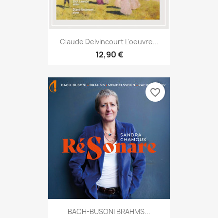
Claude Delvincourt L'oeuvre...
12,90 €
favorite_border
BACH-BUSONI BRAHMS...