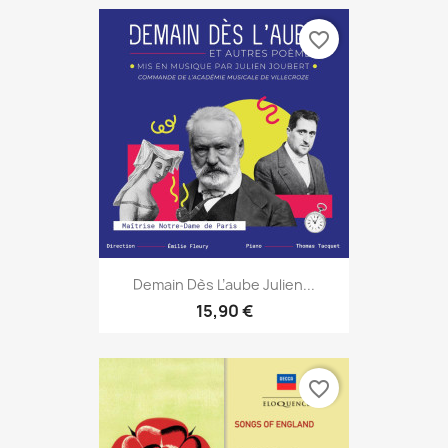
favorite_border
Demain Dès L’aube Julien...
15,90 €
favorite_border