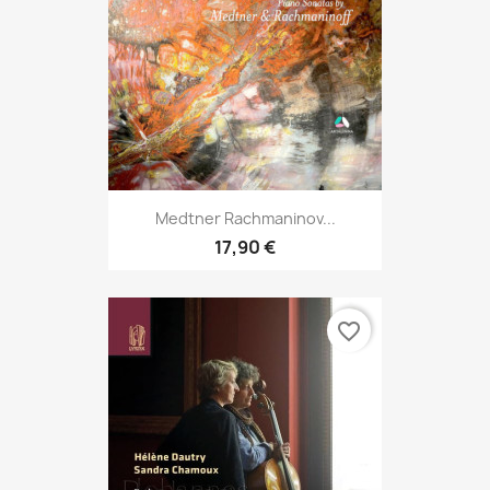
Medtner Rachmaninov...
17,90 €
favorite_border