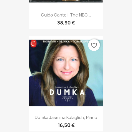
Guido Cantelli The NBC...
38,90 €
favorite_border
Dumka Jasmina Kulaglich, Piano
16,50 €