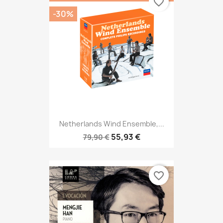
favorite_border
-30%
Netherlands Wind Ensemble,...
55,93 €
79,90 €
favorite_border