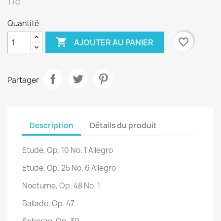
TTC
Quantité

favorite_border
AJOUTER AU PANIER
Partager
Description
Détails du produit
Etude, Op. 10 No. 1 Allegro
Etude, Op. 25 No. 6 Allegro
Nocturne, Op. 48 No. 1
Ballade, Op. 47