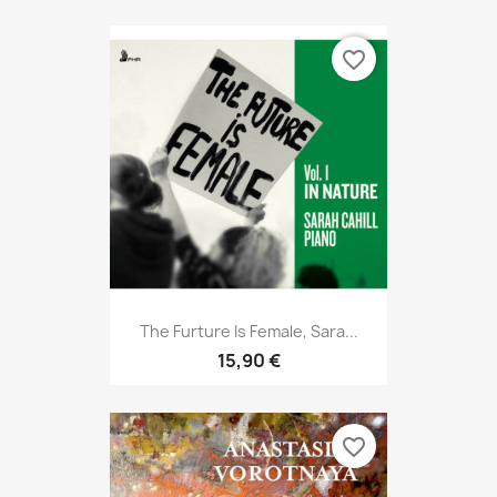
favorite_border
The Furture Is Female, Sara...
15,90 €
favorite_border