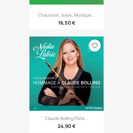
Chausson, Isaÿe, Musique...
16,50 €
favorite_border
Claude Bolling Flûte...
24,90 €