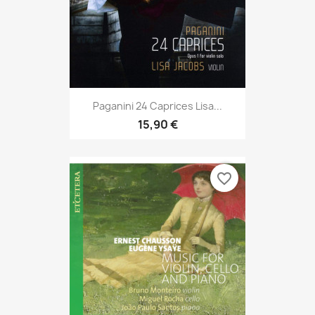
Paganini 24 Caprices Lisa...
15,90 €
favorite_border