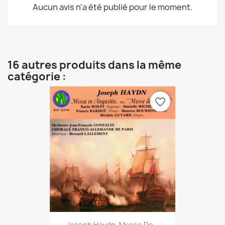
Aucun avis n'a été publié pour le moment.
16 autres produits dans la même
catégorie :
favorite_border
Joseph Haydn, Messe De...