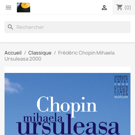
shopping_cart


(0)
search
Accueil
Classique
Frédéric Chopin Mihaela
Ursuleasa 2000