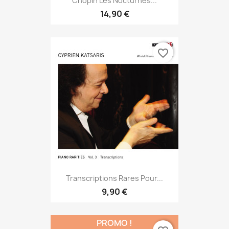
Chopin Les Nocturnes...
14,90 €
favorite_border
Transcriptions Rares Pour...
9,90 €
PROMO !