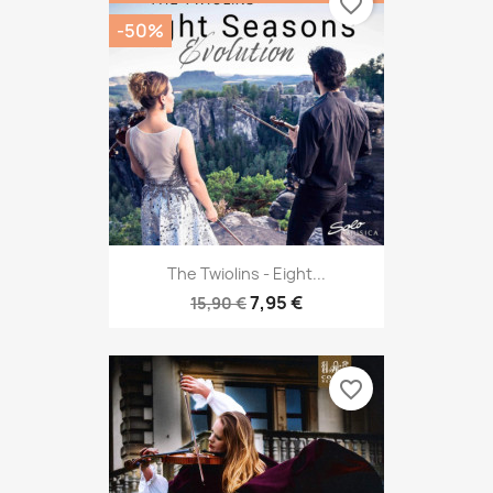
favorite_border
-50%
The Twiolins - Eight...
7,95 €
15,90 €
favorite_border