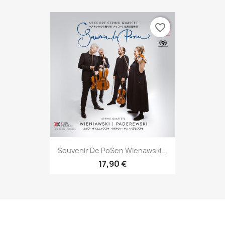
favorite_border
Souvenir De PoSen Wienawski...
17,90 €