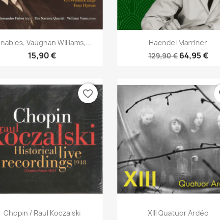
Aperçu rapide
Aperçu rapide


nables, Vaughan Williams,...
Haendel Marriner
15,90 €
64,95 €
129,90 €
favorite_border
fa
Aperçu rapide
Aperçu rapide


Chopin / Raul Koczalski
XIII Quatuor Ardéo