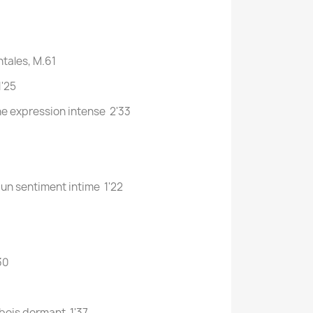
ntales, M.61
1'25
 une expression intense 2'33
s un sentiment intime 1'22
'30
u bois dormant 1'37