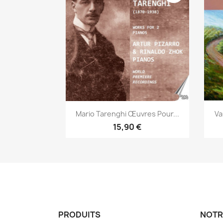
Aperçu rapide

Mario Tarenghi Œuvres Pour...
Va
15,90 €
PRODUITS
NOTR