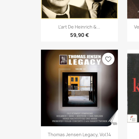
Aperçu rapide

L’art De Heinrich &...
Ve
59,90 €
favorite_border
Aperçu rapide

Thomas Jensen Legacy, Vol.14