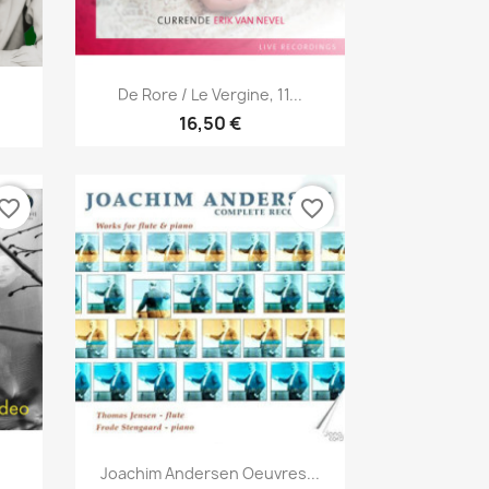
Aperçu rapide

De Rore / Le Vergine, 11...
16,50 €
vorite_border
favorite_border
Aperçu rapide

Joachim Andersen Oeuvres...