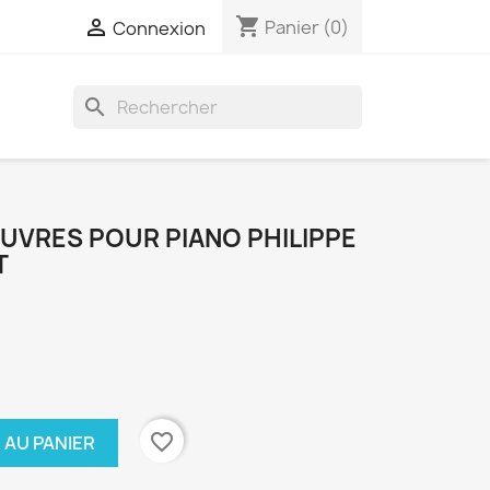
shopping_cart

Panier
(0)
Connexion
search
UVRES POUR PIANO PHILIPPE
T
favorite_border
 AU PANIER