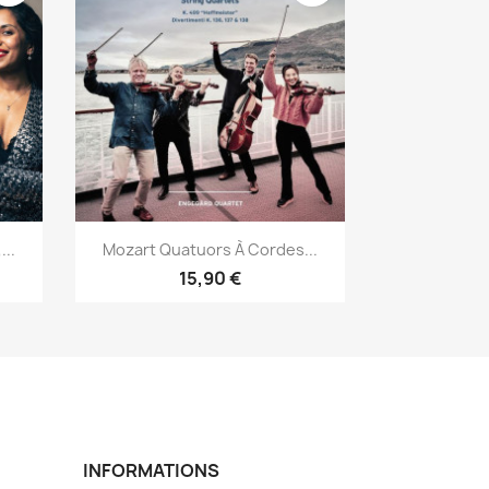
Aperçu rapide

...
Mozart Quatuors À Cordes...
15,90 €
INFORMATIONS