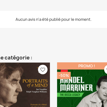
Aucun avis n'a été publié pour le moment.
e catégorie :
PROMO !
favorite_border
fa
-50%