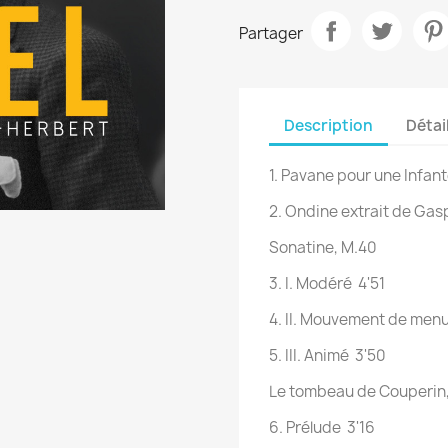
Partager
Description
Détai
1. Pavane pour une Infant
2. Ondine extrait de Gasp
Sonatine, M.40
3. I. Modéré 4'51
4. II. Mouvement de menu
5. III. Animé 3'50
Le tombeau de Couperin
6. Prélude 3'16