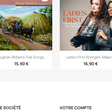
Aperçu rapide
Aperçu rapide


ughan Williams Folk Songs...
Ladies First Röntgen-Maier,
15,90 €
16,90 €
E SOCIÉTÉ
VOTRE COMPTE