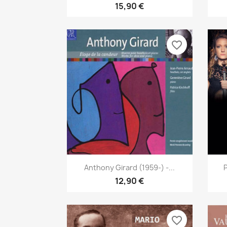
15,90 €
favorite_border
Aperçu rapide

Anthony Girard (1959-) -...
12,90 €
favorite_border