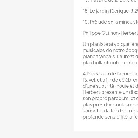
18. Le jardin féerique 3'2
19. Prélude en la mineur,
Philippe Guilhon-Herbert
Un pianiste atypique, e
musicales de notre époque
piano français. Lauréat d
plus brillants interprète
À l’occasion de l’année-
Ravel, et afin de célébre
d’une subtilité inouïe et
Herbert présente un disq
son propre parcours, et e
plus près des couleurs d’o
sonorité à la fois feutrée 
profonde sensibilité la f