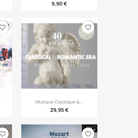
9,90 €
vorite_border
favorite_border
Aperçu rapide

.
Musique Classique &...
29,95 €
vorite_border
favorite_border