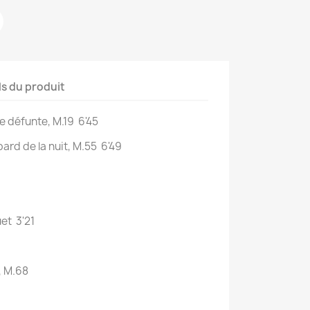
ls du produit
e défunte, M.19 6'45
ard de la nuit, M.55 6'49
et 3'21
, M.68