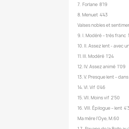
7. Forlane 8'19
8. Menuet 4'43
Valses nobles et sentime
9. I. Modéré – très franc 
10. II. Assez lent - avec
11. III. Modéré 1'24
12. IV. Assez animé 1'09
13. V. Presque lent – dan
14. VI. Vif 0'46
15. VII. Moins vif 2'50
16. VIII. Épilogue – lent 4
Ma mère l'Oye, M.60
1 7. Pavane de la Belle a