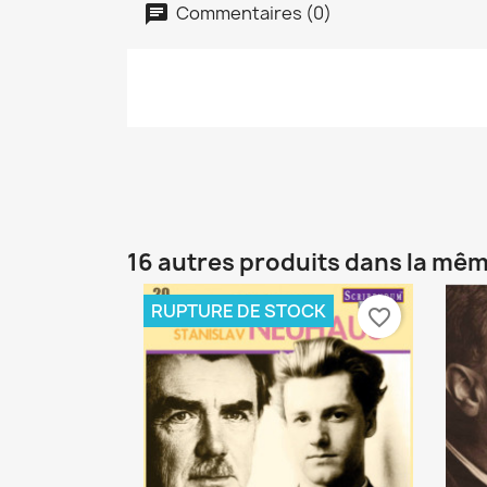
Commentaires (0)
16 autres produits dans la mêm
RUPTURE DE STOCK
favorite_border