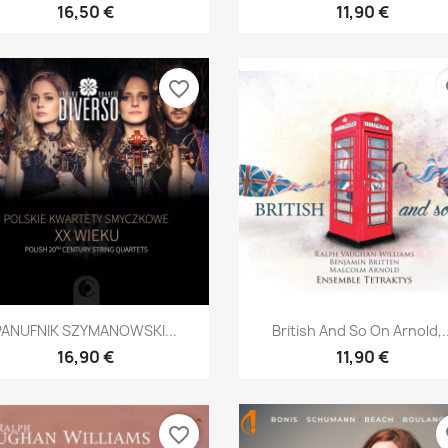
16,50 €
11,90 €
favorite_border
fa
Aperçu rapide
Aperçu rapide


PANUFNIK SZYMANOWSKI...
British And So On Arnold,..
16,90 €
11,90 €
favorite_border
fa