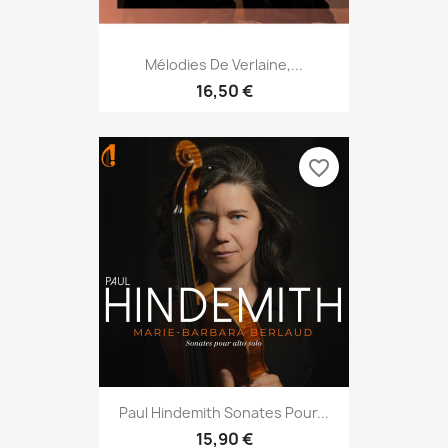
Mélodies De Verlaine,...
16,50 €
favorite_border
Paul Hindemith Sonates Pour...
15,90 €