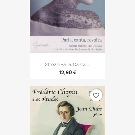
Strozzi Parla, Canta,...
12,90 €
favorite_border