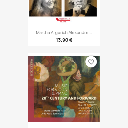
Martha Argerich Alexandre...
13,90 €
favorite_border