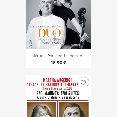
Martinu, Poulenc, Hindemith...
15,90 €
favorite_border