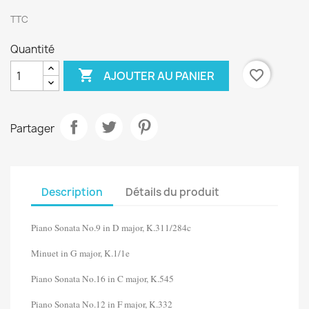
TTC
Quantité

favorite_border
AJOUTER AU PANIER
Partager
Description
Détails du produit
Piano Sonata No.9 in D major, K.311/284c
Minuet in G major, K.1/1e
Piano Sonata No.16 in C major, K.545
Piano Sonata No.12 in F major, K.332