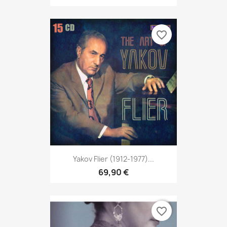
favorite_border
Yakov Flier (1912-1977)...
69,90 €
favorite_border