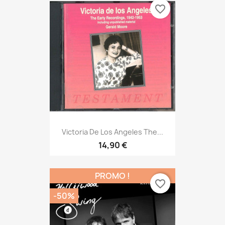
favorite_border
Victoria De Los Angeles The...
14,90 €
PROMO !
favorite_border
-50%