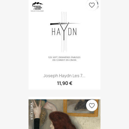
favorite_border
Joseph Haydn Les 7...
11,90 €
favorite_border