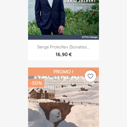
Serge Prokofiev (Sonates...
16,90 €
PROMO !
favorite_border
-50%