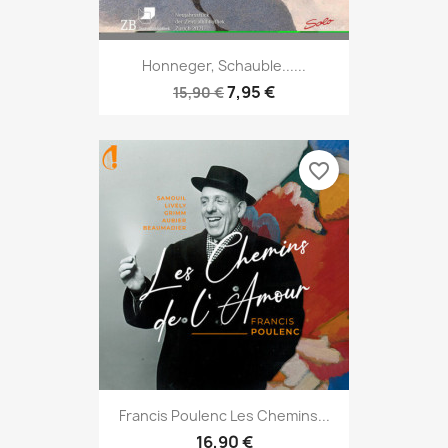
Honneger, Schauble......
7,95 €
15,90 €
favorite_border
Francis Poulenc Les Chemins...
16,90 €