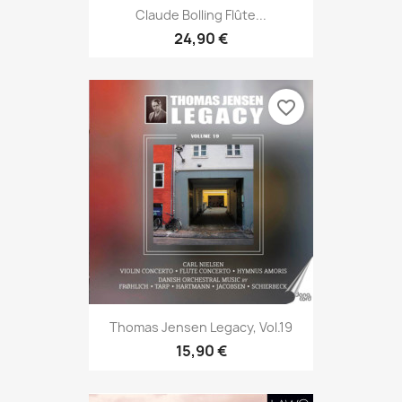
Claude Bolling Flûte...
24,90 €
favorite_border
Thomas Jensen Legacy, Vol.19
15,90 €