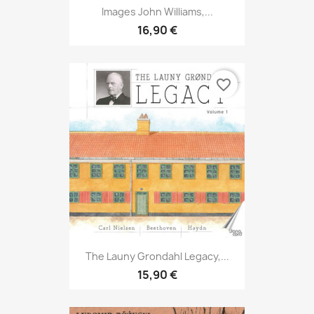
Images John Williams,...
16,90 €
favorite_border
The Launy Grondahl Legacy,...
15,90 €