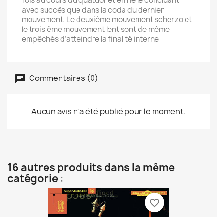
fois au cours du quatuor et en ne le concluant
avec succès que dans la coda du dernier
mouvement. Le deuxième mouvement scherzo et
le troisième mouvement lent sont de même
empêchés d’atteindre la finalité interne
Commentaires (0)
Aucun avis n'a été publié pour le moment.
16 autres produits dans la même
catégorie :
favorite_border