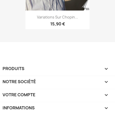
Variations Sur Chopin...
15,90 €
PRODUITS

NOTRE SOCIÉTÉ

VOTRE COMPTE

INFORMATIONS
keyboard_arrow_down