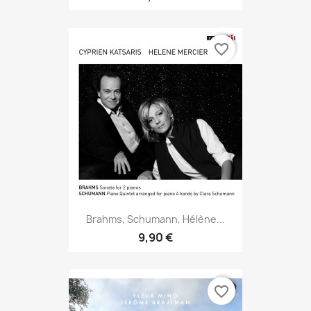
favorite_border
Brahms, Schumann, Hélène...
9,90 €
favorite_border