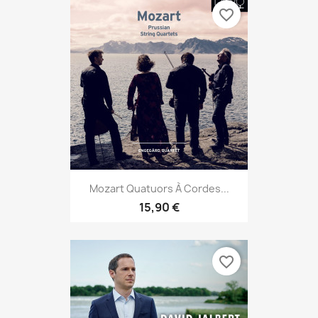
favorite_border
Mozart Quatuors À Cordes...
15,90 €
favorite_border