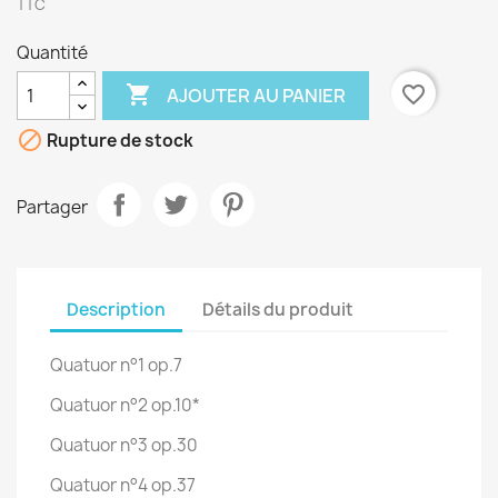
TTC
Quantité

favorite_border
AJOUTER AU PANIER

Rupture de stock
Partager
Description
Détails du produit
Quatuor n°1 op.7
Quatuor n°2 op.10*
Quatuor n°3 op.30
Quatuor n°4 op.37