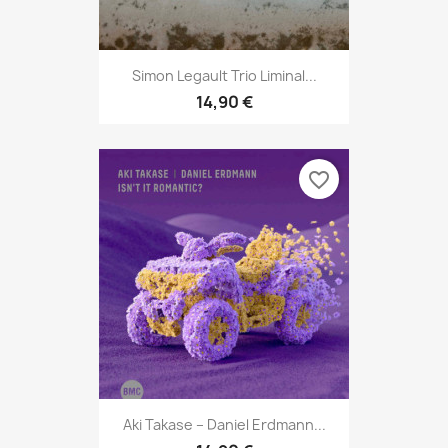
Simon Legault Trio Liminal...
14,90 €
favorite_border
Aki Takase – Daniel Erdmann...