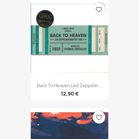
favorite_border
Back To Heaven Led Zeppelin...
12,90 €
favorite_border