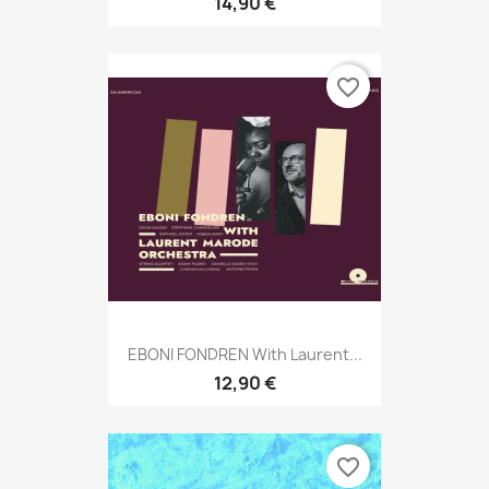
14,90 €
favorite_border
EBONI FONDREN With Laurent...
12,90 €
favorite_border