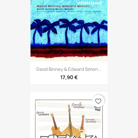
David Binney & Edward Simon...
17,90 €
favorite_border