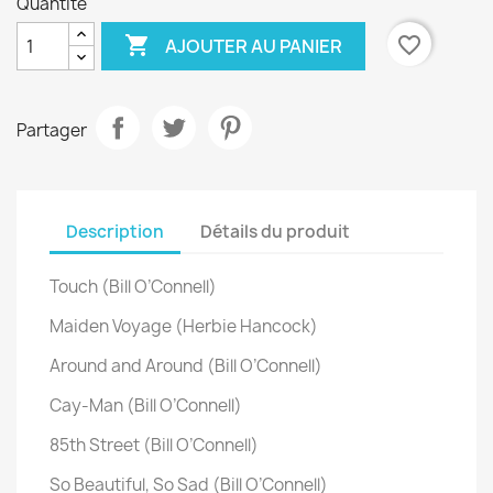
Quantité

favorite_border
AJOUTER AU PANIER
Partager
Description
Détails du produit
Touch (Bill O’Connell)
Maiden Voyage (Herbie Hancock)
Around and Around (Bill O’Connell)
Cay-Man (Bill O’Connell)
85th Street (Bill O’Connell)
So Beautiful, So Sad (Bill O’Connell)