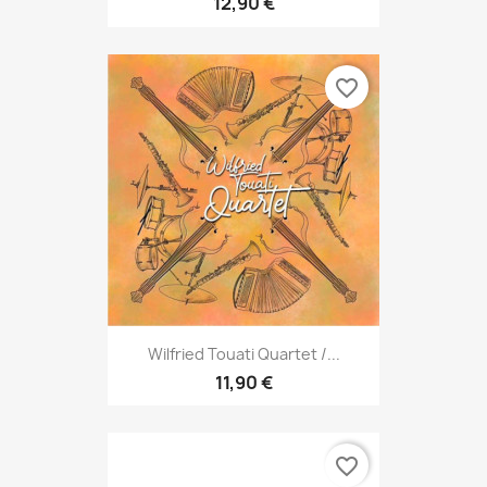
12,90 €
favorite_border
Wilfried Touati Quartet /...
11,90 €
favorite_border