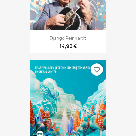
Django Reinhardt
14,90 €
favorite_border