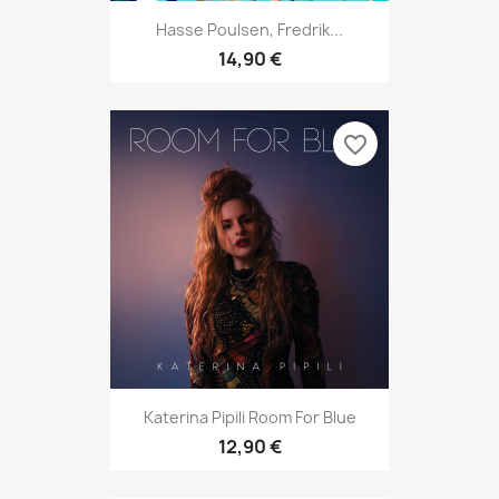
Hasse Poulsen, Fredrik...
14,90 €
favorite_border
Katerina Pipili Room For Blue
12,90 €