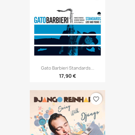
Gato Barbieri Standards...
17,90 €
favorite_border