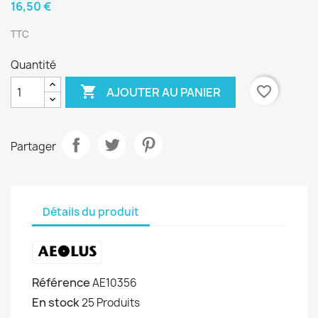
16,50 €
TTC
Quantité

favorite_border
AJOUTER AU PANIER
Partager
Détails du produit
Référence
AE10356
En stock
25 Produits