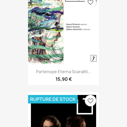
favorite_border
Partenope Eterna Scaraltti...
15,90 €
RUPTURE DE STOCK
favorite_border