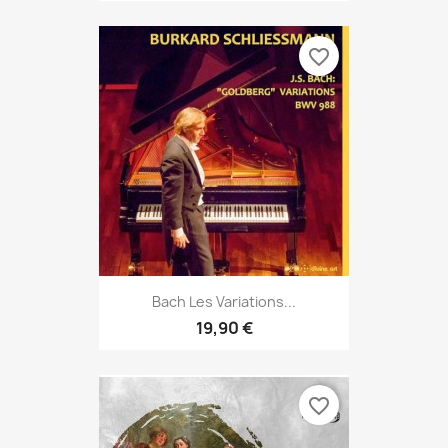
favorite_border
Bach Les Variations...
19,90 €
favorite_border