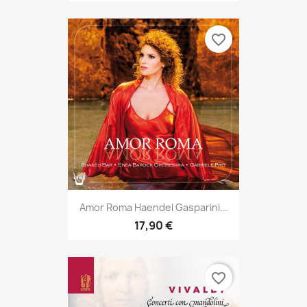
favorite_border
Amor Roma Haendel Gasparini...
17,90 €
favorite_border