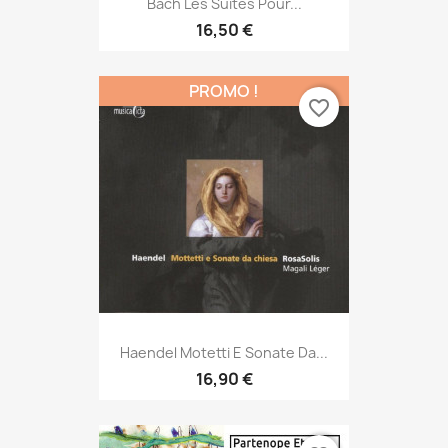
Bach Les Suites Pour...
16,50 €
PROMO !
favorite_border
Haendel Motetti E Sonate Da...
16,90 €