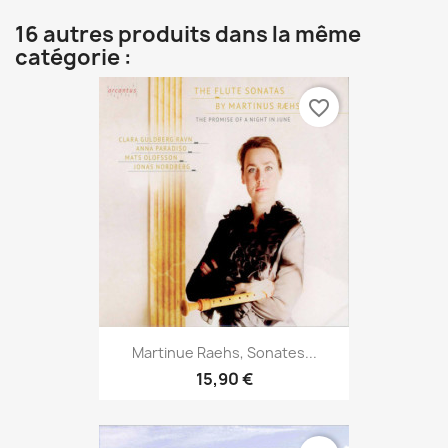
16 autres produits dans la même
catégorie :
favorite_border
Martinue Raehs, Sonates...
15,90 €