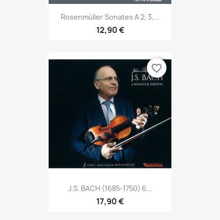
Rosenmüller Sonates A 2, 3,...
12,90 €
favorite_border
J.S. BACH (1685-1750) 6...
17,90 €