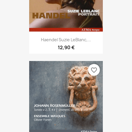
Haendel Suzie LeBlanc,...
12,90 €
favorite_border