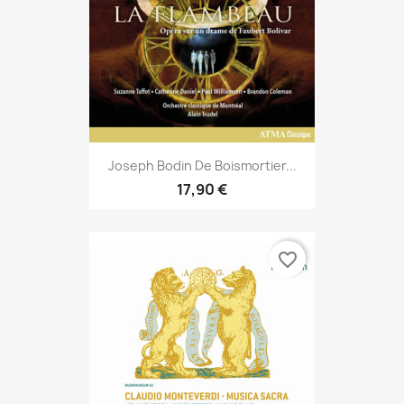
Joseph Bodin De Boismortier...
17,90 €
favorite_border