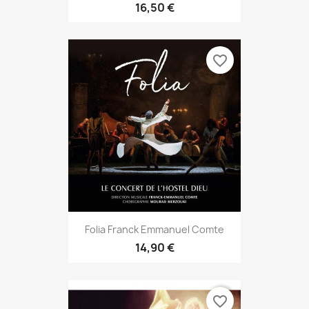
16,50 €
favorite_border
Folia Franck Emmanuel Comte
14,90 €
favorite_border