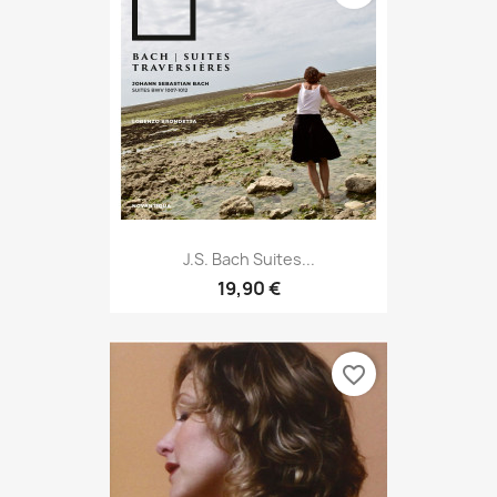
J.S. Bach Suites...
19,90 €
favorite_border