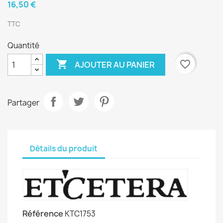
16,50 €
TTC
Quantité

favorite_border
AJOUTER AU PANIER
Partager
Détails du produit
Référence
KTC1753