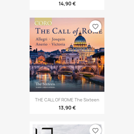
14,90 €
favorite_border
THE CALL OF ROME The Sixteen
13,90 €
favorite_border