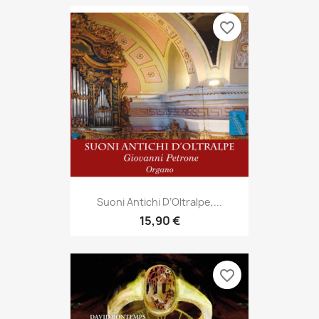
favorite_border
Suoni Antichi D’Oltralpe,...
15,90 €
favorite_border