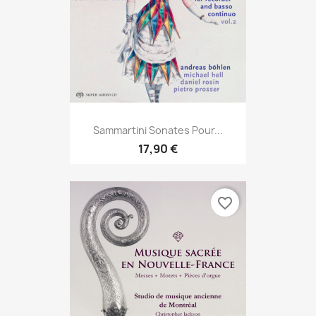
Sammartini Sonates Pour...
17,90 €
favorite_border