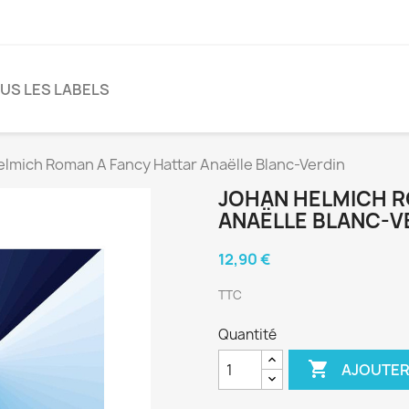
US LES LABELS
lmich Roman A Fancy Hattar Anaëlle Blanc-Verdin
JOHAN HELMICH R
ANAËLLE BLANC-V
12,90 €
TTC
Quantité

AJOUTER