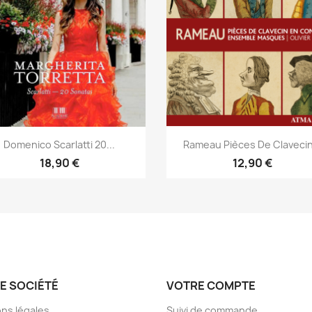
Aperçu rapide
Aperçu rapide


Domenico Scarlatti 20...
Rameau Pièces De Clavecin
18,90 €
12,90 €
E SOCIÉTÉ
VOTRE COMPTE
ns légales
Suivi de commande