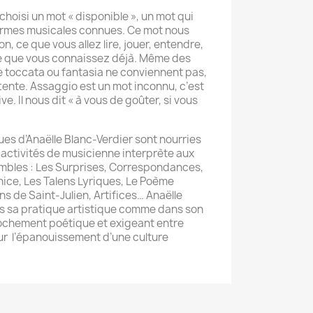
hoisi un mot « disponible », un mot qui
 formes musicales connues. Ce mot nous
tion, ce que vous allez lire, jouer, entendre,
ce que vous connaissez déjà. Même des
 toccata ou fantasia ne conviennent pas,
ttente. Assaggio est un mot inconnu, c’est
ive. Il nous dit « à vous de goûter, si vous
ues d’Anaëlle Blanc-Verdier sont nourries
 activités de musicienne interprète aux
embles : Les Surprises, Correspondances,
nice, Les Talens Lyriques, Le Poème
s de Saint-Julien, Artifices… Anaëlle
s sa pratique artistique comme dans son
chement poétique et exigeant entre
our l’épanouissement d’une culture