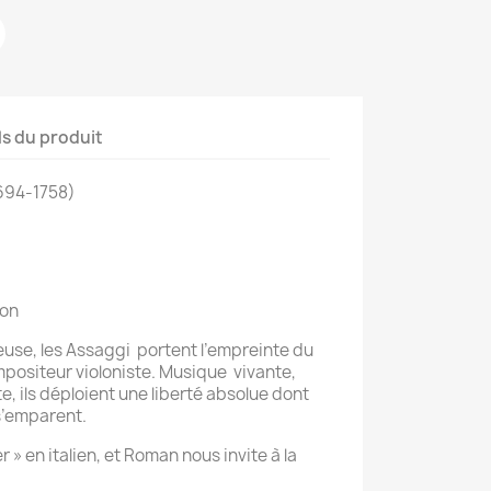
ls du produit
694-1758)
lon
euse, les Assaggi portent l’empreinte du
positeur violoniste. Musique vivante,
te, ils déploient une liberté absolue dont
 s’emparent.
 » en italien, et Roman nous invite à la