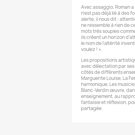
Avec assaggio, Roman a c
n’est pas déjà lié à des
alerte, il nous dit : atten
ne ressemble à rien de 
mots très souples comme
ils créent un horizon d’a
le nom de l’altérité invent
voulez ! ».
Les propositions artistiq
avec délectation par ses
côtés de différents ens
Marguerite Louise, La Fe
harmonique, Les musicien
Blanc-Verdin œuvre, dan
enseignement, au rappro
fantaisie et réflexion, p
partagée.