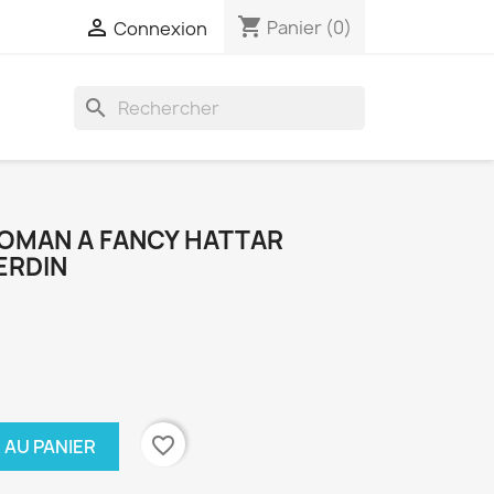
shopping_cart

Panier
(0)
Connexion
search
OMAN A FANCY HATTAR
ERDIN
favorite_border
 AU PANIER