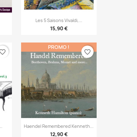
Aperçu rapide

Les 5 Saisons Vivaldi,...
15,90 €
PROMO !
vorite_border
favorite_border
Aperçu rapide

..
Haendel Remembered Kenneth...
12,90 €