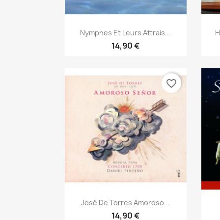
Aperçu rapide

Nymphes Et Leurs Attrais...
H
14,90 €
favorite_border
Aperçu rapide

José De Torres Amoroso...
14,90 €