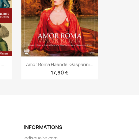
Aperçu rapide

...
Amor Roma Haendel Gasparini...
17,90 €
INFORMATIONS
ledisquaire.com