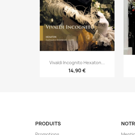
Aperçu rapide

Vivaldi Incognito Hexaton...
14,90 €
PRODUITS
NOTR
Promotions
Mentio