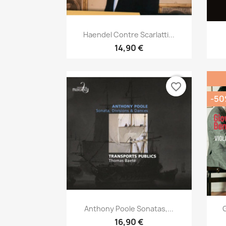
Aperçu rapide

Haendel Contre Scarlatti...
14,90 €
favorite_border
-5
Aperçu rapide

Anthony Poole Sonatas,...
G
16,90 €