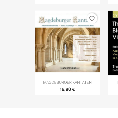
favorite_border
Aperçu rapide

MAGDEBURGER KANTATEN
16,90 €