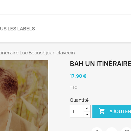
US LES LABELS
tinéraire Luc Beauséjour, clavecin
BAH UN ITINÉRAIR
17,90 €
TTC
Quantité

AJOUTER