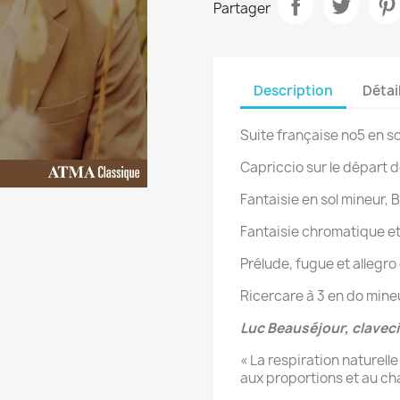
Partager
Description
Détai
Suite française no5 en s
Capriccio sur le départ 
Fantaisie en sol mineur,
Fantaisie chromatique e
Prélude, fugue et allegr
Ricercare à 3 en do mine
Luc Beauséjour, clavec
« La respiration naturell
aux proportions et au cha