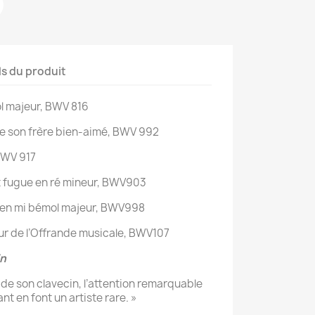
ls du produit
ol majeur, BWV 816
de son frère bien-aimé, BWV 992
 BWV 917
t fugue en ré mineur, BWV903
o en mi bémol majeur, BWV998
ur de l’Offrande musicale, BWV107
in
e de son clavecin, l’attention remarquable
nt en font un artiste rare. »