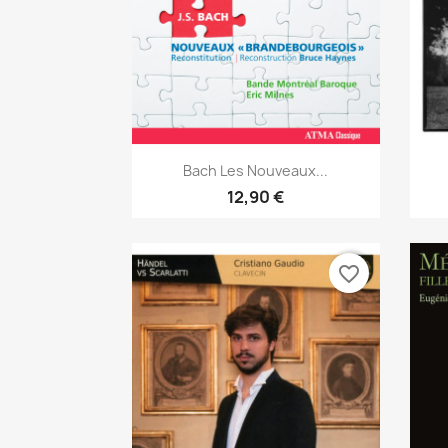
Aperçu rapide

Bach Les Nouveaux...
12,90 €
favorite_border