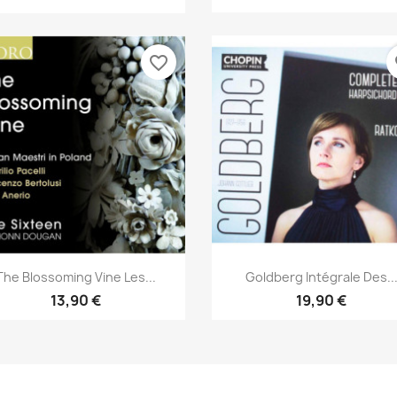
favorite_border
fa
Aperçu rapide
Aperçu rapide


The Blossoming Vine Les...
Goldberg Intégrale Des..
13,90 €
19,90 €