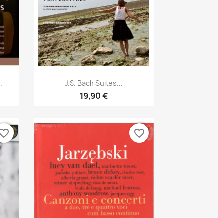
Aperçu rapide

.
J.S. Bach Suites...
19,90 €
vorite_border
favorite_border