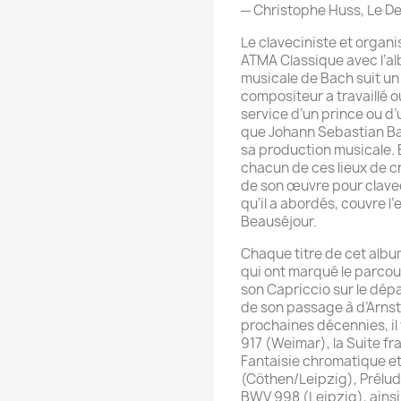
─ Christophe Huss, Le De
Le claveciniste et organ
ATMA Classique avec l’al
musicale de Bach suit un i
compositeur a travaillé 
service d’un prince ou d’
que Johann Sebastian Ba
sa production musicale. E
chacun de ces lieux de c
de son œuvre pour clavec
qu’il a abordés, couvre l’
Beauséjour.
Chaque titre de cet album
qui ont marqué le parcou
son Capriccio sur le dép
de son passage à d’Arnst
prochaines décennies, il 
917 (Weimar), la Suite fr
Fantaisie chromatique e
(Cöthen/Leipzig), Prélud
BWV 998 (Leipzig), ainsi 