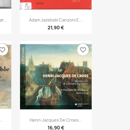
Aperçu rapide

r...
Adam Jazebski Canzoni E...
21,90 €
vorite_border
favorite_border
Aperçu rapide

..
Henri-Jacques De Croes...
16,90 €