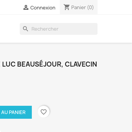
shopping_cart

Panier
(0)
Connexion
search
E LUC BEAUSÉJOUR, CLAVECIN
favorite_border
 AU PANIER