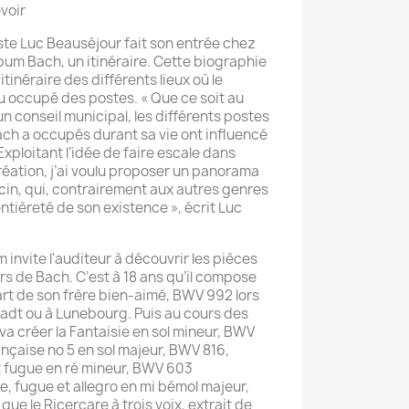
voir
iste Luc Beauséjour fait son entrée chez
bum Bach, un itinéraire. Cette biographie
tinéraire des différents lieux où le
ou occupé des postes. « Que ce soit au
un conseil municipal, les différents postes
ch a occupés durant sa vie ont influencé
xploitant l’idée de faire escale dans
réation, j’ai voulu proposer un panorama
in, qui, contrairement aux autres genres
entièreté de son existence », écrit Luc
 invite l'auditeur à découvrir les pièces
rs de Bach. C’est à 18 ans qu’il compose
art de son frère bien-aimé, BWV 992 lors
adt ou à Lunebourg. Puis au cours des
va créer la Fantaisie en sol mineur, BWV
ançaise no 5 en sol majeur, BWV 816,
t fugue en ré mineur, BWV 603
e, fugue et allegro en mi bémol majeur,
que le Ricercare à trois voix, extrait de