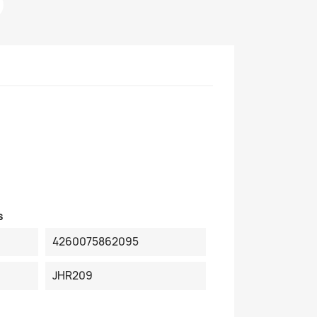
s
4260075862095
JHR209