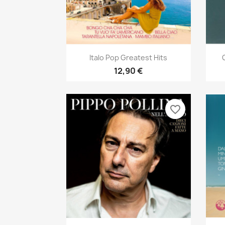
Aperçu rapide

Italo Pop Greatest Hits
12,90 €
favorite_border