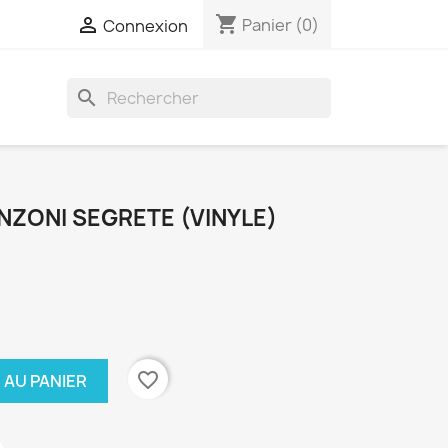
shopping_cart

Panier
(0)
Connexion
search
NZONI SEGRETE (VINYLE)
favorite_border
 AU PANIER