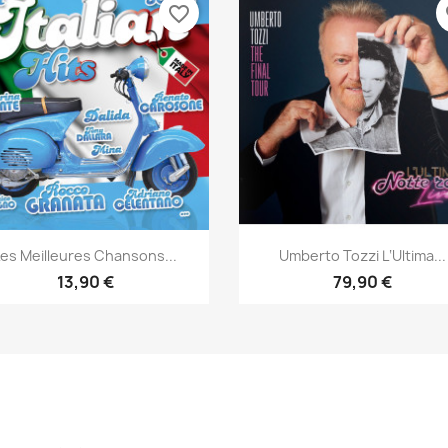
favorite_border
fa
Aperçu rapide
Aperçu rapide


Les Meilleures Chansons...
Umberto Tozzi L‘Ultima...
13,90 €
79,90 €