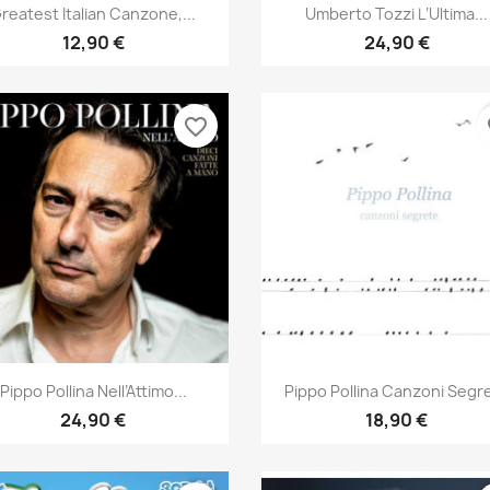
Aperçu rapide
Aperçu rapide


reatest Italian Canzone,...
Umberto Tozzi L‘Ultima...
12,90 €
24,90 €
favorite_border
fa
Aperçu rapide
Aperçu rapide


Pippo Pollina Nell’Attimo...
Pippo Pollina Canzoni Segr
24,90 €
18,90 €