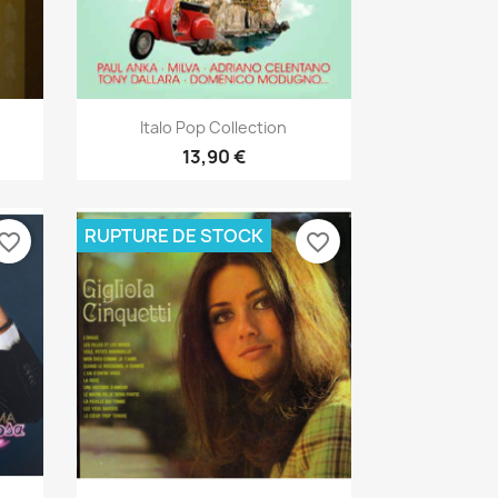
Aperçu rapide

Italo Pop Collection
13,90 €
RUPTURE DE STOCK
vorite_border
favorite_border