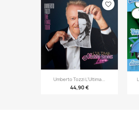
favorite_border
Aperçu rapide

Umberto Tozzi L‘Ultima...
44,90 €