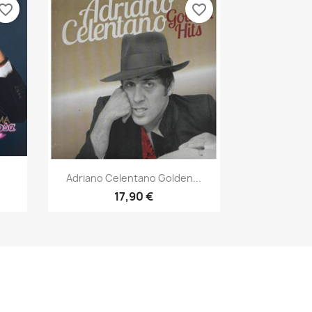
vorite_border
favorite_border
Aperçu rapide

Adriano Celentano Golden...
17,90 €