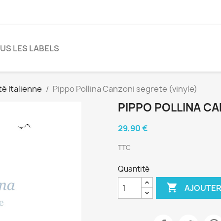
US LES LABELS
té Italienne
Pippo Pollina Canzoni segrete (vinyle)
PIPPO POLLINA CA
29,90 €
TTC
Quantité

AJOUTER