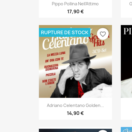
Aperçu rapide

Pippo Pollina Nell’Attimo
G
17,90 €
RUPTURE DE STOCK
favorite_border
Aperçu rapide

Adriano Celentano Golden...
14,90 €