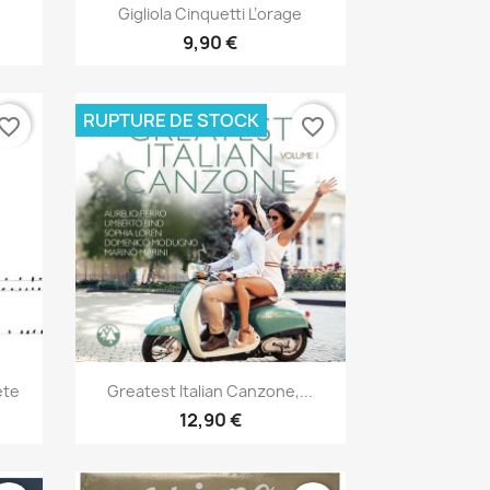
Aperçu rapide

Gigliola Cinquetti L’orage
9,90 €
RUPTURE DE STOCK
vorite_border
favorite_border
Aperçu rapide

ete
Greatest Italian Canzone,...
12,90 €