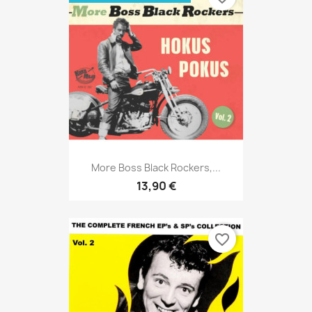
More Boss Black Rockers,...
13,90 €
favorite_border