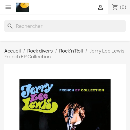
shopping_cart


(0)
search
Accueil
Rock divers
Rock'n'Roll
Jerry Lee Lewis
French EP Collection