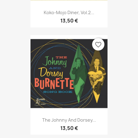
Koko-Mojo Diner, Vol.2...
13,50 €
favorite_border
The Johnny And Dorsey...
13,50 €