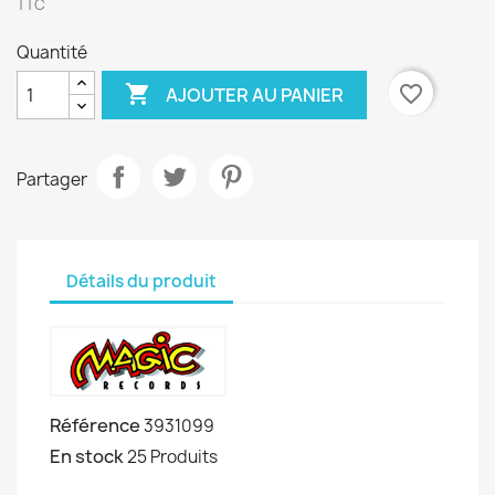
TTC
Quantité

favorite_border
AJOUTER AU PANIER
Partager
Détails du produit
Référence
3931099
En stock
25 Produits