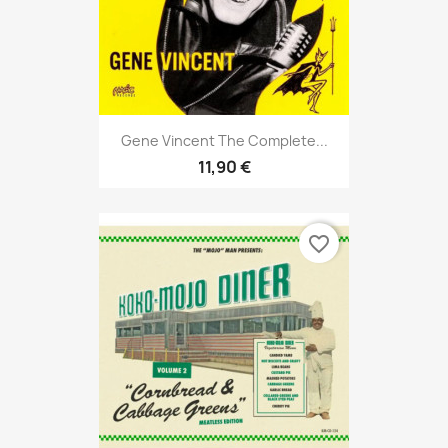
Gene Vincent The Complete...
11,90 €
favorite_border