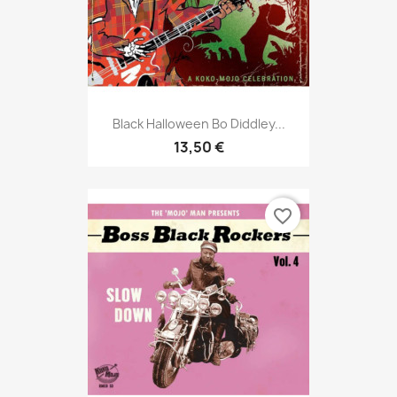
Black Halloween Bo Diddley...
13,50 €
favorite_border