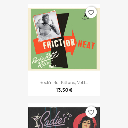
favorite_border
Rock’n Roll Kittens, Vol.1...
13,50 €
favorite_border