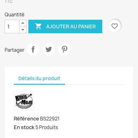
TTC
Quantité

favorite_border
AJOUTER AU PANIER
Partager
Détails du produit
Référence
BS22921
En stock
5 Produits