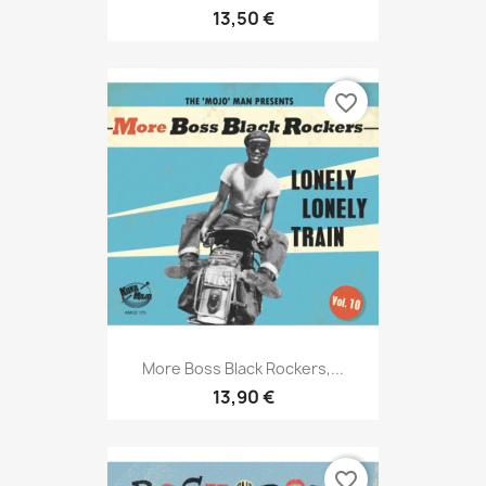
13,50 €
favorite_border
More Boss Black Rockers,...
13,90 €
favorite_border