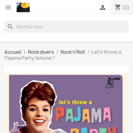
shopping_cart


(0)
search
Accueil
Rock divers
Rock'n'Roll
Let’s throw a
Pajama Party Volume 1