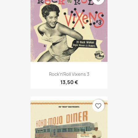
Rock’n’Roll Vixens 3
13,50 €
favorite_border