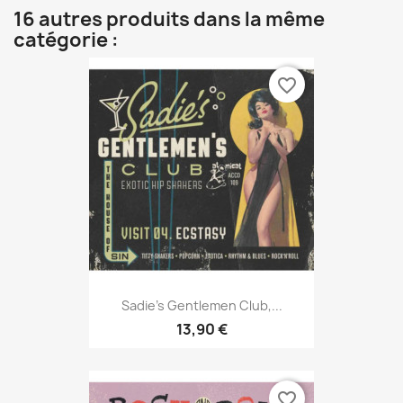
16 autres produits dans la même
catégorie :
favorite_border
Sadie’s Gentlemen Club,...
13,90 €
favorite_border