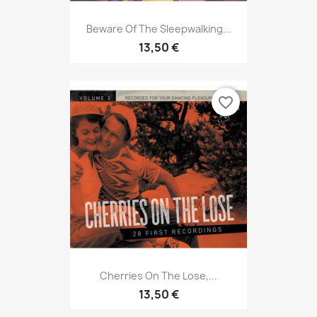
Beware Of The Sleepwalking...
13,50 €
favorite_border
Cherries On The Lose,...
13,50 €