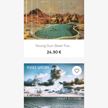
Young Gun Silver Fox...
24,90 €
favorite_border