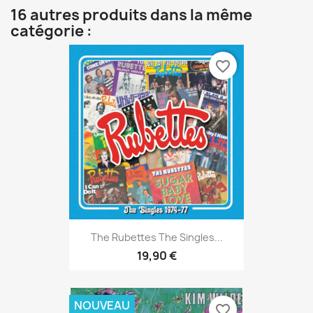
16 autres produits dans la même
catégorie :
favorite_border
The Rubettes The Singles...
19,90 €
NOUVEAU
favorite_border