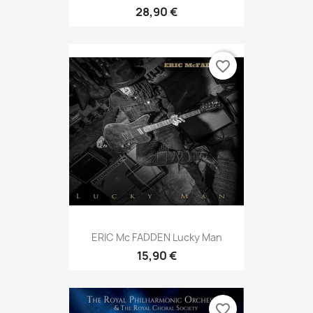
28,90 €
favorite_border
ERIC Mc FADDEN Lucky Man
15,90 €
favorite_border