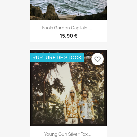
Fools Garden Captain......
15,90 €
RUPTURE DE STOCK
favorite_border
Young Gun Silver Fox,...