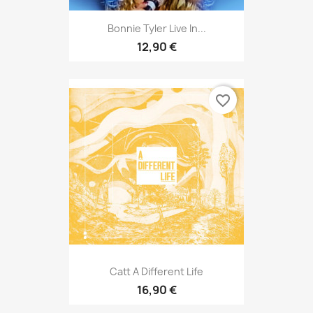
Bonnie Tyler Live In...
12,90 €
favorite_border
Catt A Different Life
16,90 €