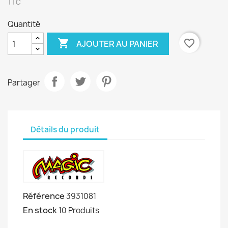
TTC
Quantité

favorite_border
AJOUTER AU PANIER
Partager
Détails du produit
Référence
3931081
En stock
10 Produits