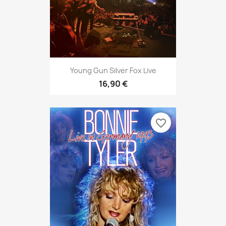
Young Gun Silver Fox Live
16,90 €
favorite_border