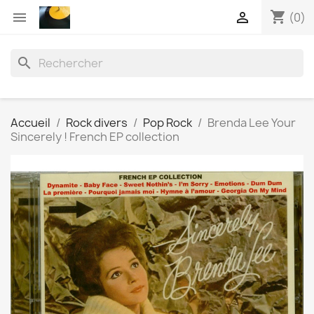
shopping_cart


(0)
search
Accueil
Rock divers
Pop Rock
Brenda Lee Your
Sincerely ! French EP collection