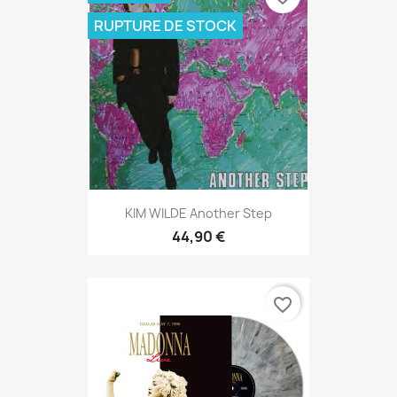
RUPTURE DE STOCK
KIM WILDE Another Step
44,90 €
favorite_border