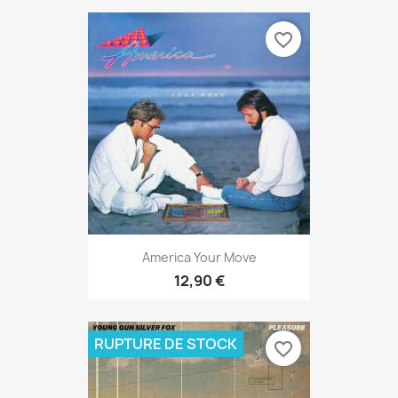
favorite_border
America Your Move
12,90 €
RUPTURE DE STOCK
favorite_border