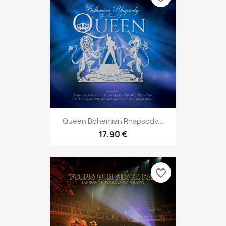
Queen Bohemian Rhapsody...
17,90 €
favorite_border