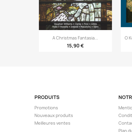
Aperçu rapide

A Christmas Fantasia...
O K
15,90 €
PRODUITS
NOTR
Promotions
Mentio
Nouveaux produits
Condit
Meilleures ventes
Conta
Plan d