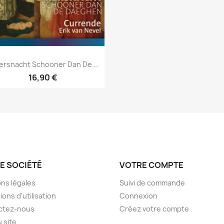
Aperçu rapide

ersnacht Schooner Dan De...
16,90 €
E SOCIÉTÉ
VOTRE COMPTE
ns légales
Suivi de commande
ions d'utilisation
Connexion
ctez-nous
Créez votre compte
u site