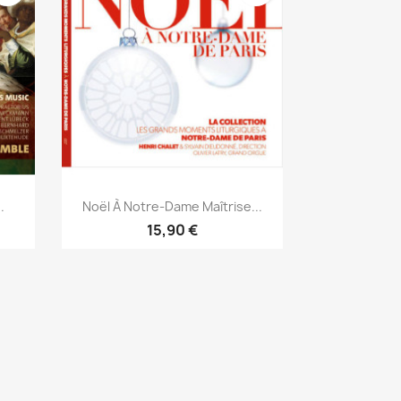
Aperçu rapide

.
Noël À Notre-Dame Maîtrise...
15,90 €