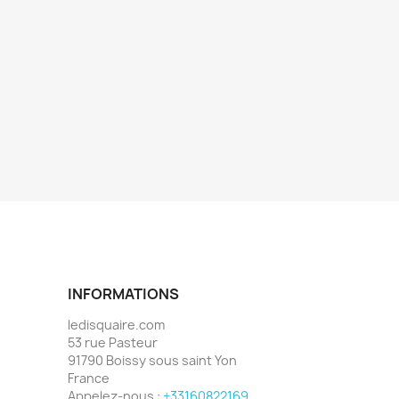
INFORMATIONS
ledisquaire.com
53 rue Pasteur
91790 Boissy sous saint Yon
France
Appelez-nous :
+33160822169