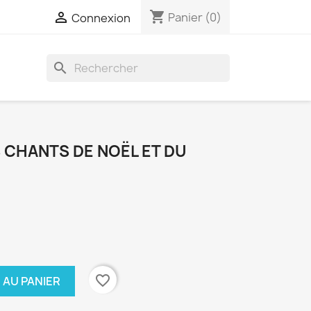
shopping_cart

Panier
(0)
Connexion
search
S CHANTS DE NOËL ET DU
favorite_border
 AU PANIER