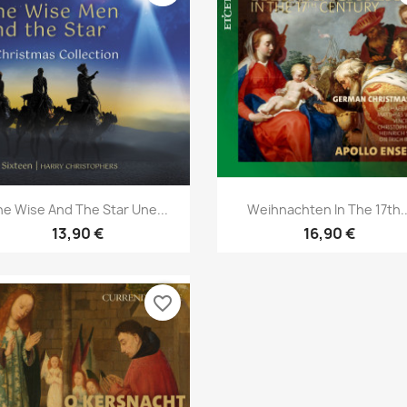
Aperçu rapide
Aperçu rapide


e Wise And The Star Une...
Weihnachten In The 17th..
13,90 €
16,90 €
favorite_border