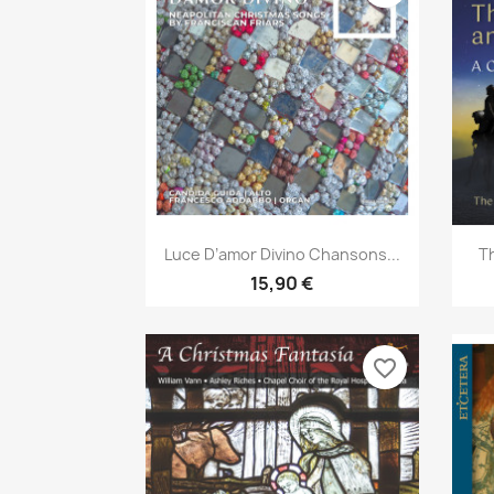
Aperçu rapide

Luce D’amor Divino Chansons...
Th
15,90 €
favorite_border