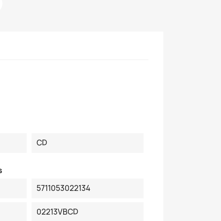
CD
s
5711053022134
02213VBCD