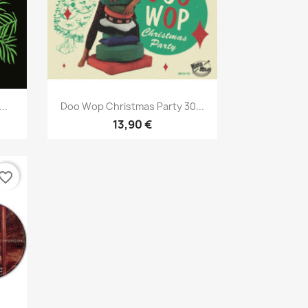
Aperçu rapide

..
Doo Wop Christmas Party 30...
13,90 €
vorite_border