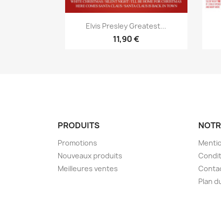
Aperçu rapide

Elvis Presley Greatest...
11,90 €
PRODUITS
NOTR
Promotions
Mentio
Nouveaux produits
Condit
Meilleures ventes
Conta
Plan d