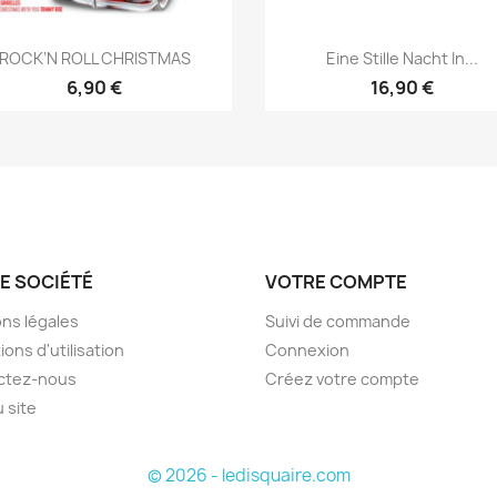
Aperçu rapide
Aperçu rapide


ROCK’N ROLL CHRISTMAS
Eine Stille Nacht In...
6,90 €
16,90 €
E SOCIÉTÉ
VOTRE COMPTE
ns légales
Suivi de commande
ions d'utilisation
Connexion
ctez-nous
Créez votre compte
u site
© 2026 - ledisquaire.com