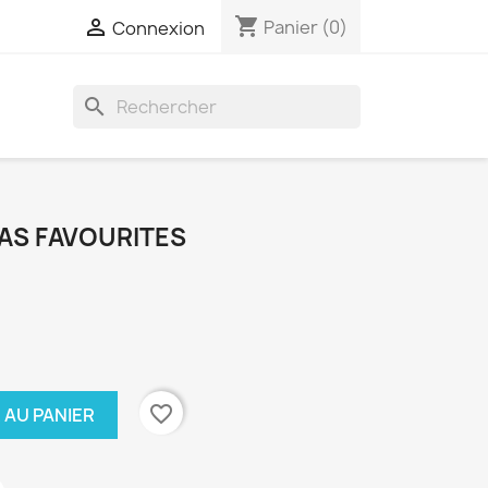
shopping_cart

Panier
(0)
Connexion
search
MAS FAVOURITES
favorite_border
 AU PANIER