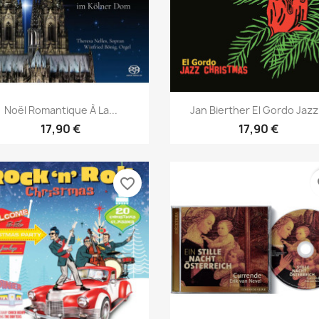
Aperçu rapide
Aperçu rapide


Noël Romantique À La...
Jan Bierther El Gordo Jazz.
17,90 €
17,90 €
favorite_border
fa