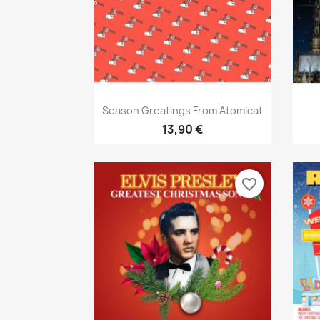
Aperçu rapide

Season Greatings From Atomicat
13,90 €
favorite_border