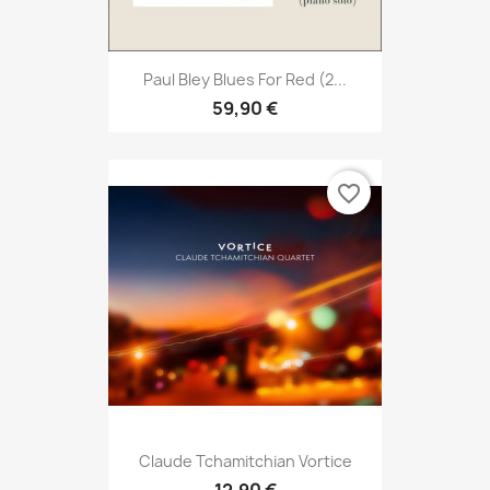
Paul Bley Blues For Red (2...
59,90 €
favorite_border
Claude Tchamitchian Vortice
12,90 €