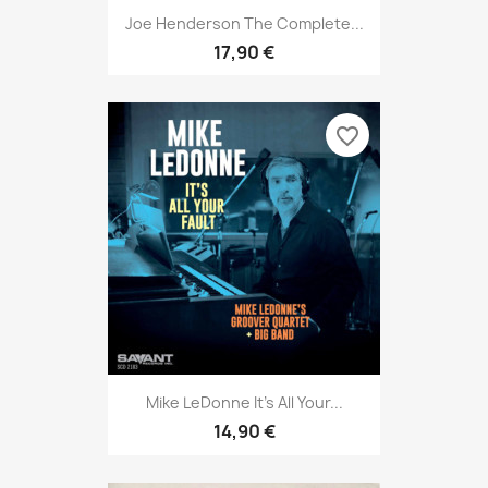
Joe Henderson The Complete...
17,90 €
favorite_border
Mike LeDonne It’s All Your...
14,90 €