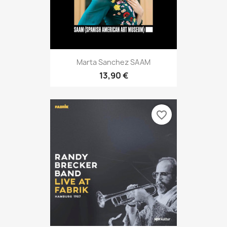
Marta Sanchez SAAM
13,90 €
favorite_border