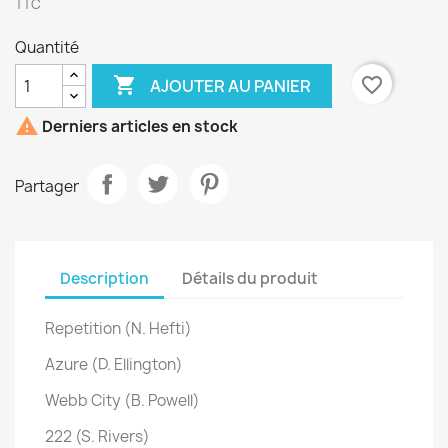
TTC
Quantité

favorite_border
AJOUTER AU PANIER

Derniers articles en stock
Partager
Description
Détails du produit
Repetition (N. Hefti)
Azure (D. Ellington)
Webb City (B. Powell)
222 (S. Rivers)