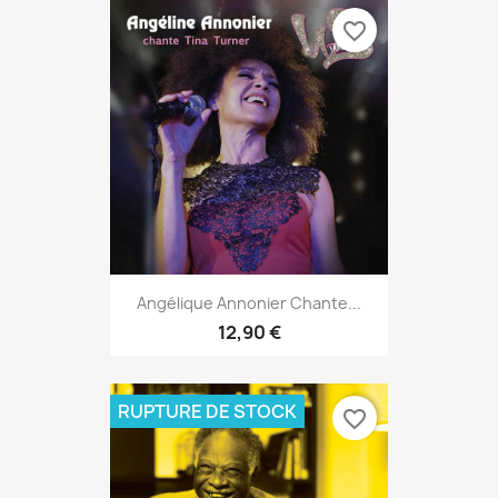
favorite_border
Angélique Annonier Chante...
12,90 €
RUPTURE DE STOCK
favorite_border