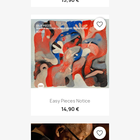
15,90 €
favorite_border
Easy Pieces Notice
14,90 €
favorite_border