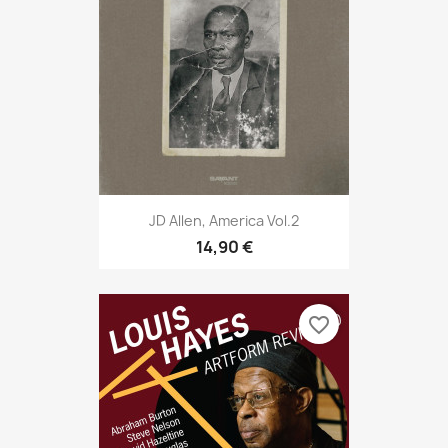
JD Allen, America Vol.2
14,90 €
favorite_border