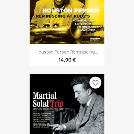
Houston Person Reminiscing...
14,90 €
favorite_border