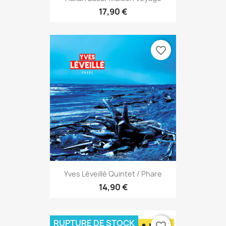
17,90 €
favorite_border
Yves Léveillé Quintet / Phare
14,90 €
RUPTURE DE STOCK