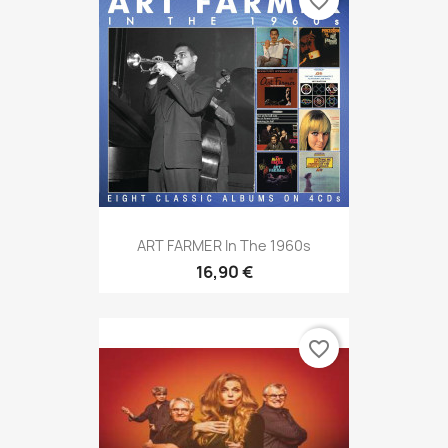
favorite_border
ART FARMER In The 1960s
16,90 €
favorite_border