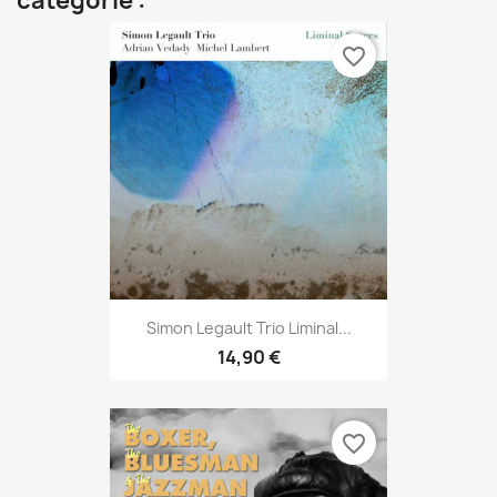
catégorie :
favorite_border
Simon Legault Trio Liminal...
14,90 €
favorite_border