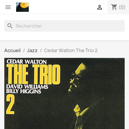
shopping_cart


(0)
search
Accueil
Jazz
Cedar Walton The Trio 2