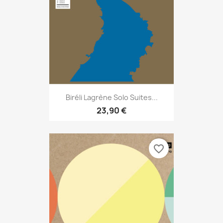
Biréli Lagrène Solo Suites...
23,90 €
favorite_border