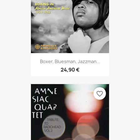
Boxer, Bluesman, Jazzman...
24,90 €
favorite_border