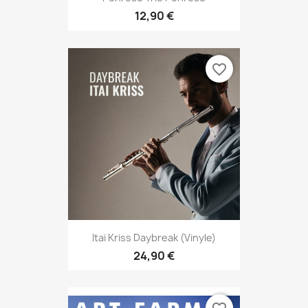
12,90 €
favorite_border
Itai Kriss Daybreak (vinyle)
24,90 €