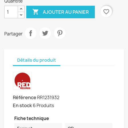
Quantité

favorite_border
AJOUTER AU PANIER
Partager
Détails du produit
Référence
RR1231932
En stock
6 Produits
Fiche technique