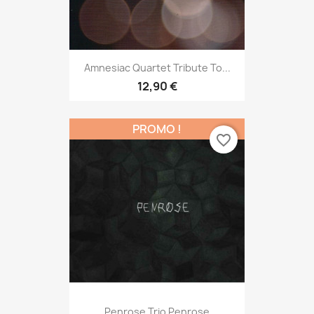
Amnesiac Quartet Tribute To...
12,90 €
PROMO !
favorite_border
Penrose Trio Penrose