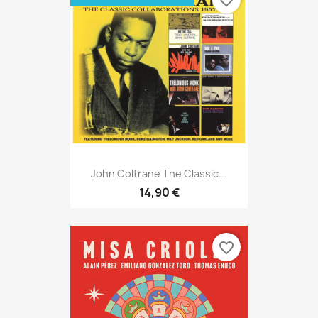
favorite_border
John Coltrane The Classic...
14,90 €
favorite_border