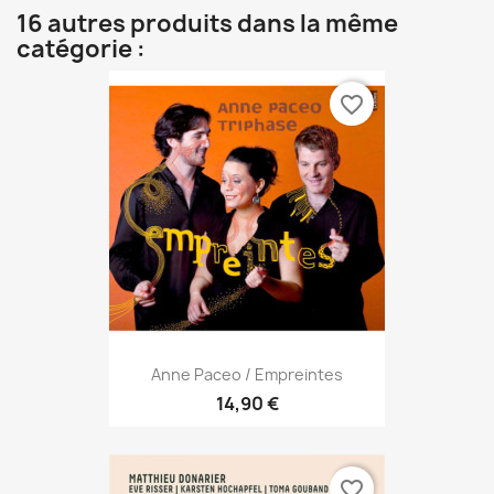
16 autres produits dans la même
catégorie :
favorite_border
Anne Paceo / Empreintes
14,90 €
favorite_border