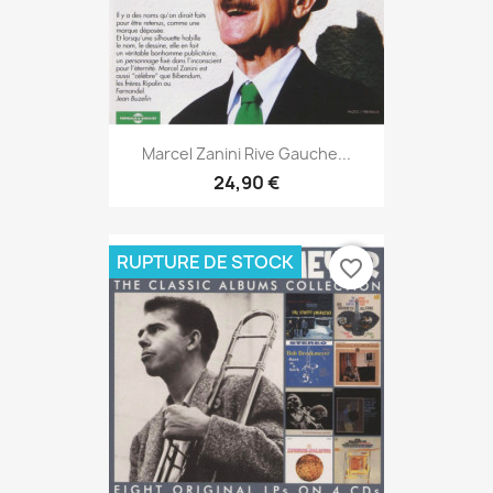
Marcel Zanini Rive Gauche...
24,90 €
RUPTURE DE STOCK
favorite_border