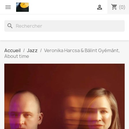
shopping_cart


(0)
search
Accueil
Jazz
Veronika Harcsa & Bálint Gyémánt,
About time