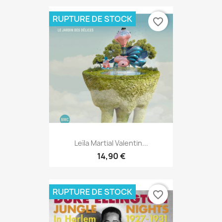
RUPTURE DE STOCK
favorite_border
Leïla Martial Valentin...
14,90 €
RUPTURE DE STOCK
favorite_border