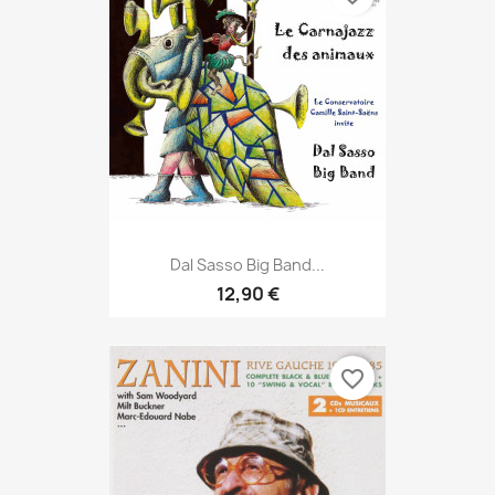
Dal Sasso Big Band...
12,90 €
favorite_border