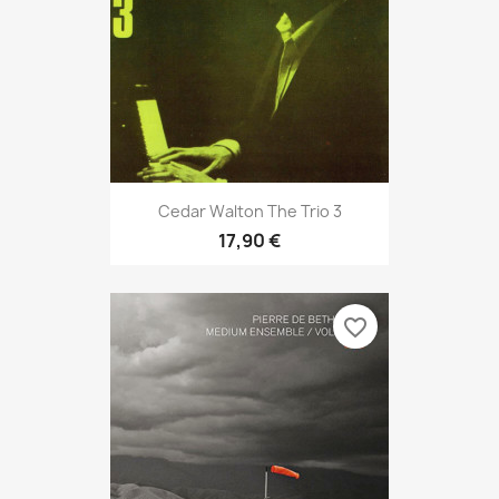
Cedar Walton The Trio 3
17,90 €
favorite_border