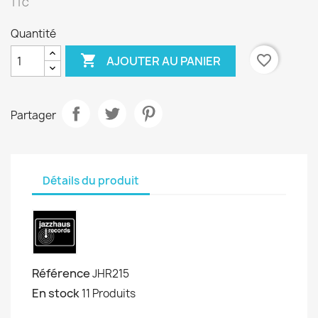
TTC
Quantité

favorite_border
AJOUTER AU PANIER
Partager
Détails du produit
Référence
JHR215
En stock
11 Produits