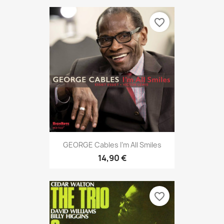
favorite_border
GEORGE Cables I'm All Smiles
14,90 €
favorite_border