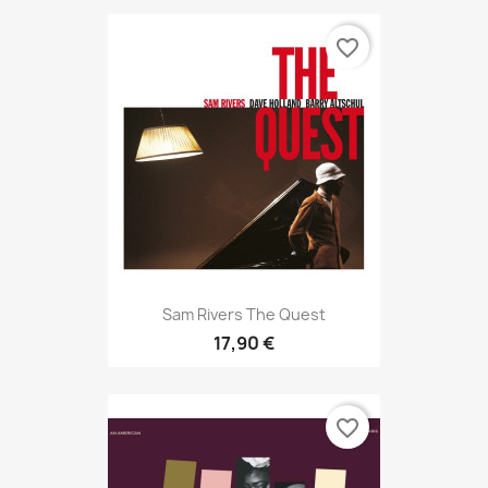
favorite_border
Sam Rivers The Quest
17,90 €
favorite_border