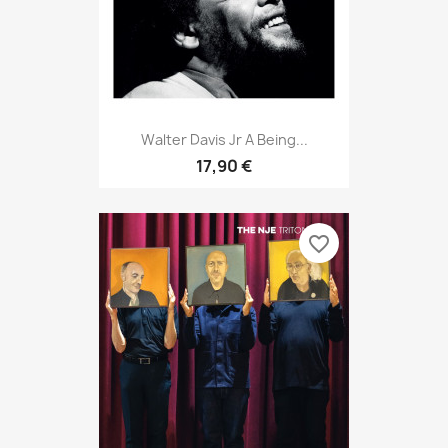
Walter Davis Jr A Being...
17,90 €
favorite_border