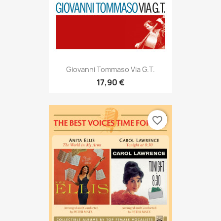
Giovanni Tommaso Via G.T.
17,90 €
favorite_border