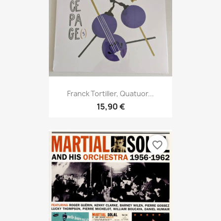
Franck Tortiller, Quatuor...
15,90 €
favorite_border