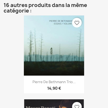
16 autres produits dans la même
catégorie :
favorite_border
Pierre De Bethmann Trio...
14,90 €
favorite_border