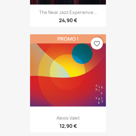
The Near Jazz Experience...
24,90 €
PROMO !
favorite_border
Alexis Valet
12,90 €