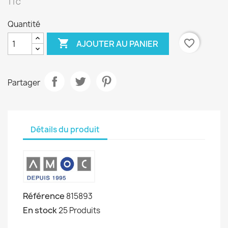
TTC
Quantité

favorite_border
AJOUTER AU PANIER
Partager
Détails du produit
Référence
815893
En stock
25 Produits