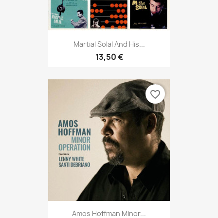
Martial Solal And His...
13,50 €
favorite_border
Amos Hoffman Minor...