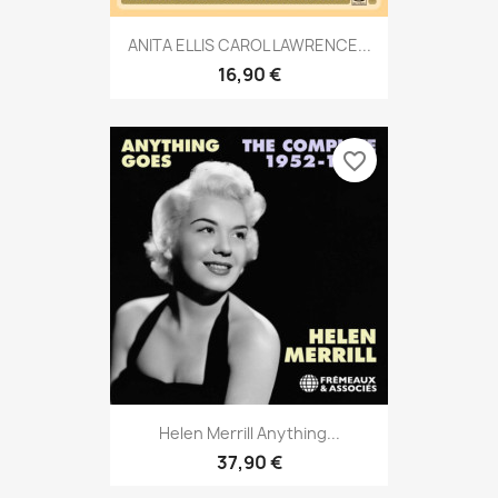
ANITA ELLIS CAROL LAWRENCE...
16,90 €
favorite_border
Helen Merrill Anything...
37,90 €