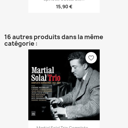
15,90 €
16 autres produits dans la même
catégorie :
favorite_border
Martial Solal Trio Complete...