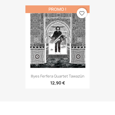
PROMO !
favorite_border
Illyes Ferfera Quartet Tawazûn
12,90 €