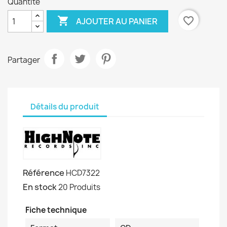
Quantité

favorite_border
AJOUTER AU PANIER
Partager
Détails du produit
Référence
HCD7322
En stock
20 Produits
Fiche technique