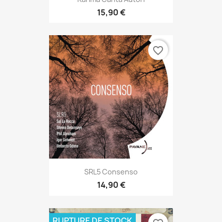
15,90 €
favorite_border
SRL5 Consenso
14,90 €
RUPTURE DE STOCK