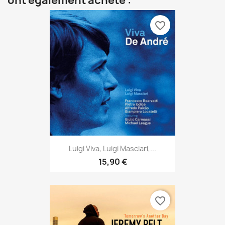
ont également acheté :
favorite_border
Luigi Viva, Luigi Masciari,...
15,90 €
favorite_border