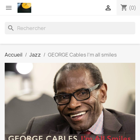
shopping_cart


(0)
search
Accueil
Jazz
GEORGE Cables I'm all smiles