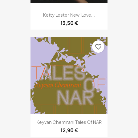
Ketty Lester New ‘Love...
13,50 €
favorite_border
Keyvan Chemirani Tales Of NAR
12,90 €