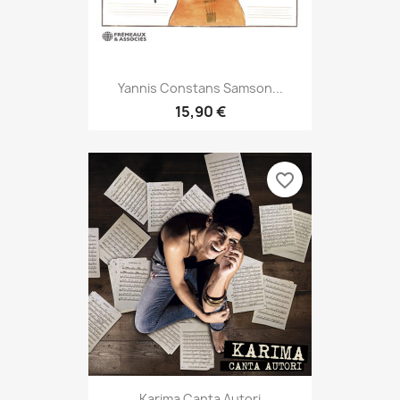
Yannis Constans Samson...
15,90 €
favorite_border
Karima Canta Autori