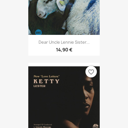
Dear Uncle Lennie Sister...
14,90 €
favorite_border