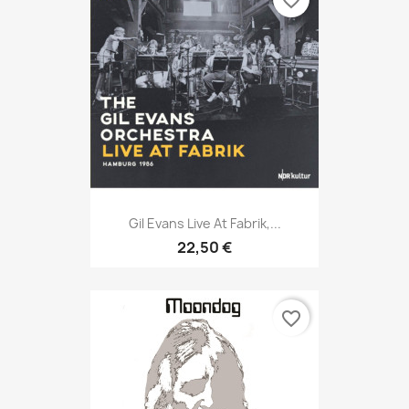
favorite_border
Gil Evans Live At Fabrik,...
22,50 €
favorite_border