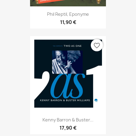
Phil Reptil, Eponyme
11,90 €
favorite_border
Kenny Barron & Buster...
17,90 €