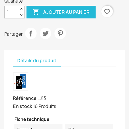
Quantité

favorite_border
AJOUTER AU PANIER
Partager
Détails du produit
Référence
LJ13
En stock
16 Produits
Fiche technique