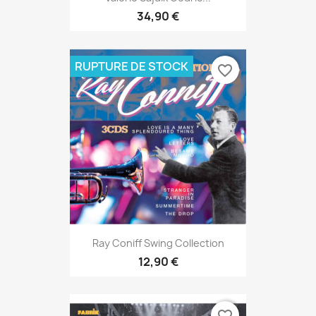
34,90 €
RUPTURE DE STOCK
favorite_border
Ray Coniff Swing Collection
12,90 €