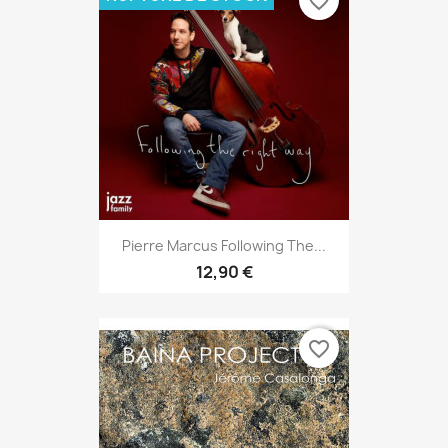
favorite_border
Pierre Marcus Following The...
12,90 €
favorite_border