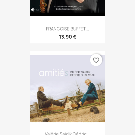
FRANCOISE BUFFET...
13,90 €
favorite_border
Valérie Sajdik Cédric...