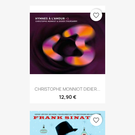
favorite_border
CHRISTOPHE MONNIOT DIDIER...
12,90 €
favorite_border