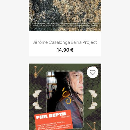
Jérôme Casalonga Baïna Project
14,90 €
favorite_border