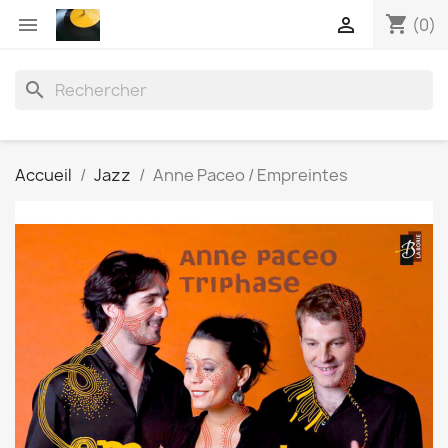
shopping_cart


(0)
search
Accueil
Jazz
Anne Paceo / Empreintes