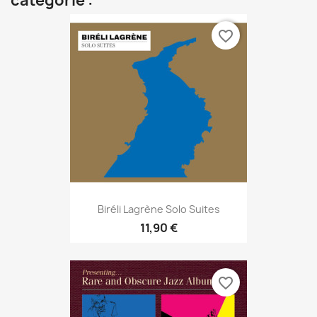
catégorie :
favorite_border
Biréli Lagrène Solo Suites
11,90 €
favorite_border