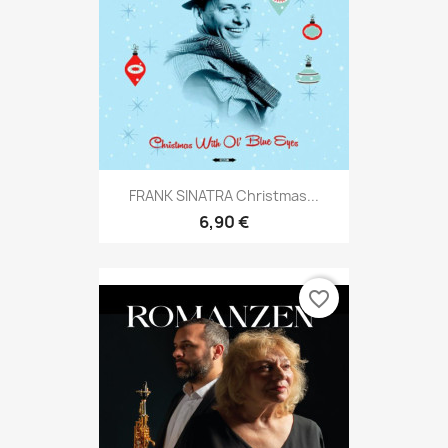
FRANK SINATRA Christmas...
6,90 €
favorite_border