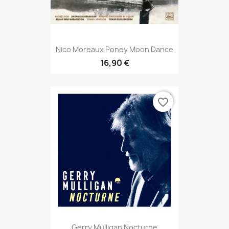
Nico Moreaux Poney Moon Dance
16,90 €
favorite_border
Gerry Mulligan Nocturne