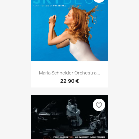
Maria Schneider Orchestra...
22,90 €
favorite_border