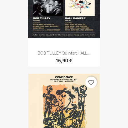
BOB TULLEY Quintet HALL...
16,90 €
favorite_border