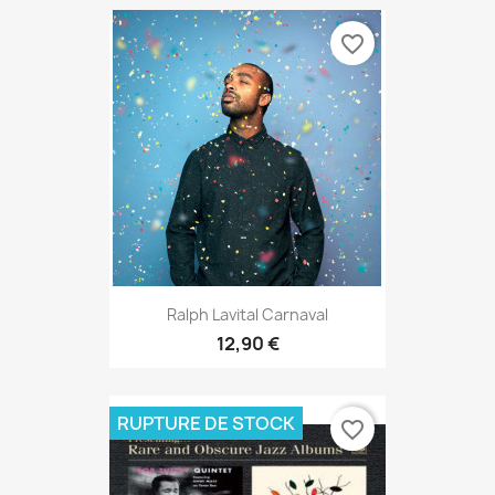
favorite_border
Ralph Lavital Carnaval
12,90 €
RUPTURE DE STOCK
favorite_border