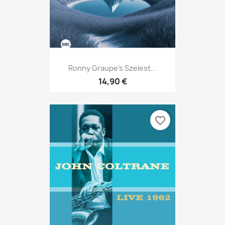
Ronny Graupe’s Szelest...
14,90 €
favorite_border