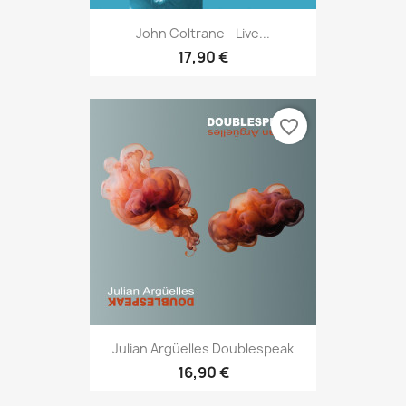
John Coltrane - Live...
17,90 €
favorite_border
Julian Argüelles Doublespeak
16,90 €