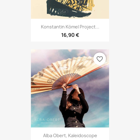
Konstantin Kömel Project...
16,90 €
favorite_border
Alba Obert, Kaleidoscope