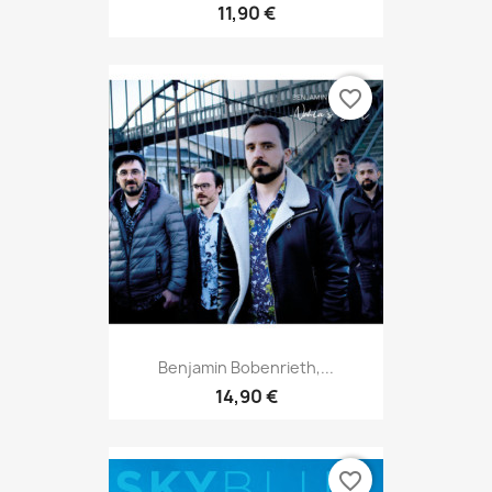
11,90 €
favorite_border
Benjamin Bobenrieth,...
14,90 €
favorite_border