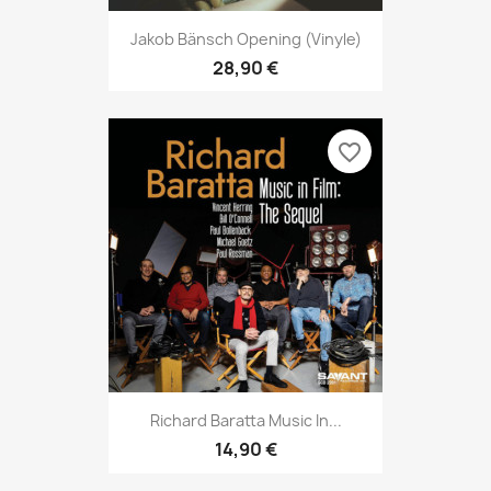
Jakob Bänsch Opening (vinyle)
28,90 €
favorite_border
Richard Baratta Music In...
14,90 €