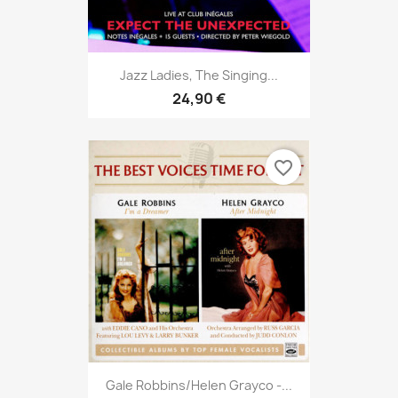
Jazz Ladies, The Singing...
24,90 €
favorite_border
Gale Robbins/Helen Grayco -...