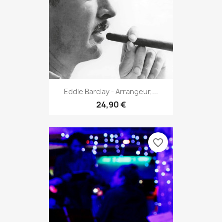
Eddie Barclay - Arrangeur,...
24,90 €
favorite_border