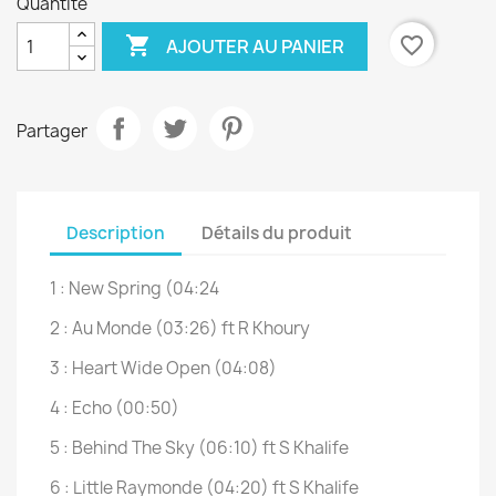
Quantité

favorite_border
AJOUTER AU PANIER
Partager
Description
Détails du produit
1 : New Spring (04:24
2 : Au Monde (03:26) ft R Khoury
3 : Heart Wide Open (04:08)
4 : Echo (00:50)
5 : Behind The Sky (06:10) ft S Khalife
6 : Little Raymonde (04:20) ft S Khalife