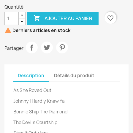
Quantité

favorite_border
AJOUTER AU PANIER

Derniers articles en stock
Partager
Description
Détails du produit
As She Roved Out
Johnny I Hardly Knew Ya
Bonnie Ship The Diamond
The Devil's Courtship