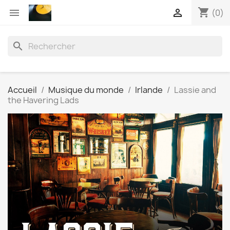
shopping_cart


(0)
search
Accueil
Musique du monde
Irlande
Lassie and
the Havering Lads