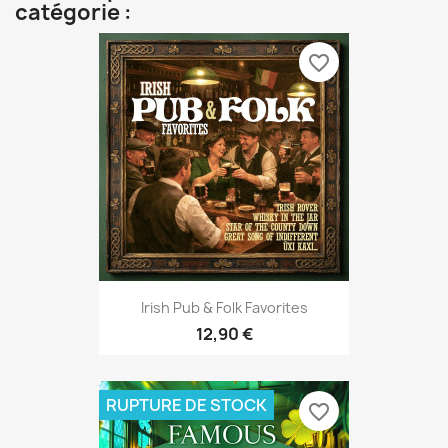
catégorie :
favorite_border
Irish Pub & Folk Favorites
12,90 €
RUPTURE DE STOCK
favorite_border