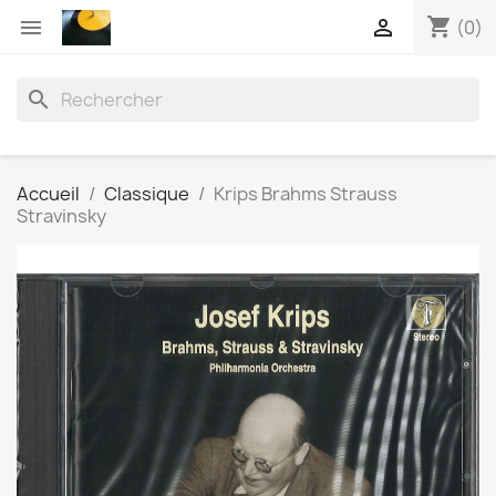
shopping_cart


(0)
search
Accueil
Classique
Krips Brahms Strauss
Stravinsky