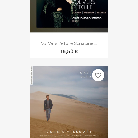
Vol Vers L'étoile Scriabine...
16,50 €
favorite_border