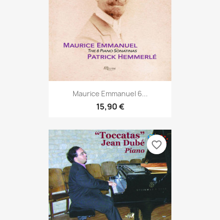
Maurice Emmanuel 6...
15,90 €
favorite_border