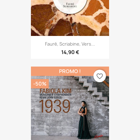
Fauré, Scriabine, Vers...
14,90 €
PROMO !
favorite_border
-50%