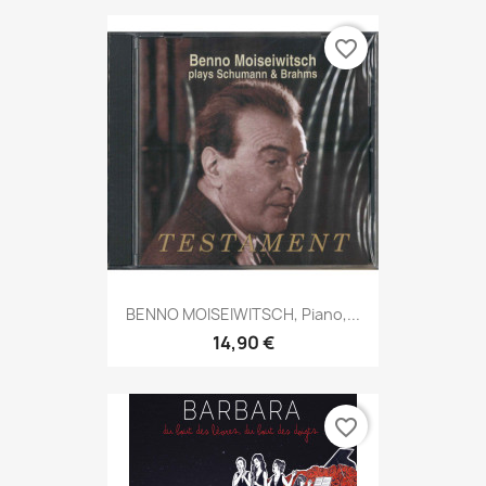
favorite_border
BENNO MOISEIWITSCH, Piano,...
14,90 €
favorite_border