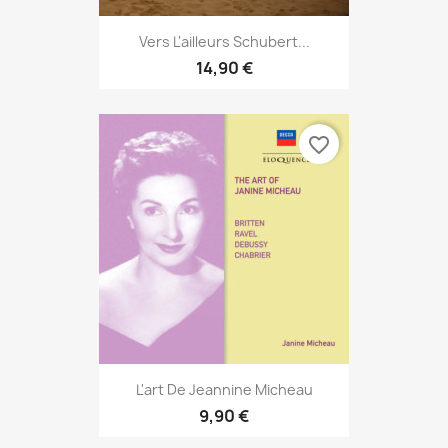
Vers L'ailleurs Schubert...
14,90 €
favorite_border
L'art De Jeannine Micheau
9,90 €