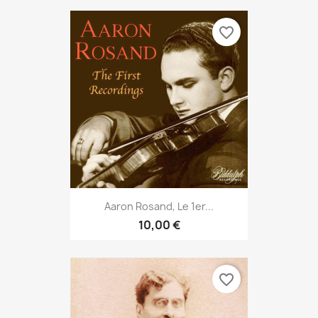
favorite_border
Aaron Rosand, Le 1er...
10,00 €
favorite_border