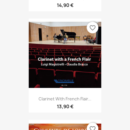
14,90 €
favorite_border
Clarinet With French Flair...
13,90 €
favorite_border