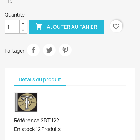
TTC
Quantité

favorite_border
AJOUTER AU PANIER
Partager
Détails du produit
Référence
SBT1122
En stock
12 Produits