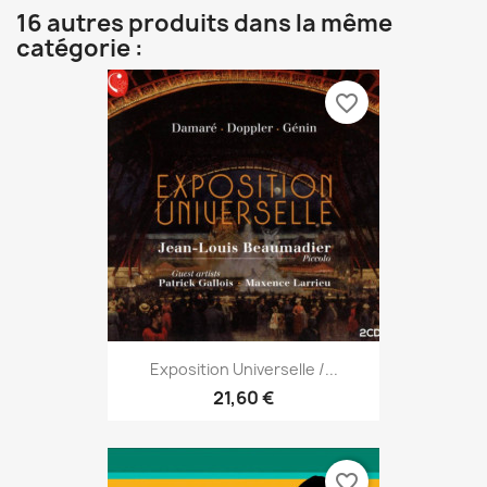
16 autres produits dans la même
catégorie :
favorite_border
Exposition Universelle /...
21,60 €
favorite_border