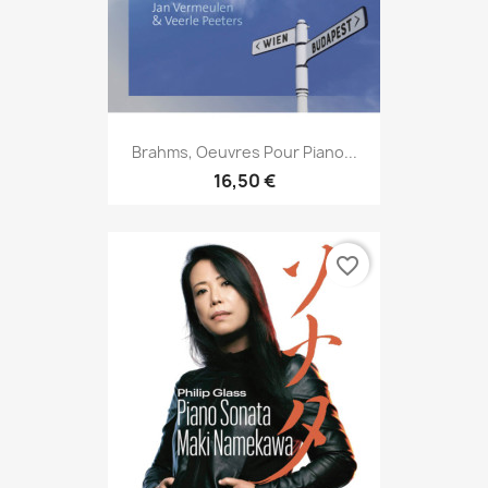
Brahms, Oeuvres Pour Piano...
16,50 €
favorite_border