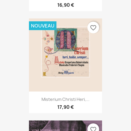
16,90 €
NOUVEAU
favorite_border
Misterium Christi Heri,...
17,90 €
favorite_border