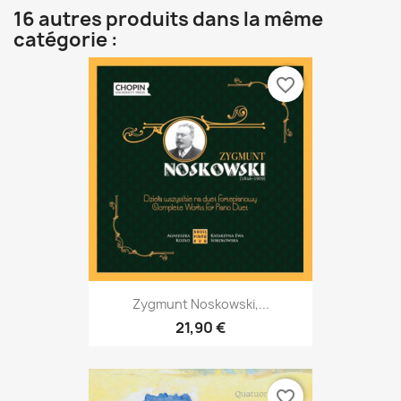
16 autres produits dans la même
catégorie :
favorite_border
Zygmunt Noskowski,...
21,90 €
favorite_border