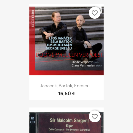
favorite_border
Janacek, Bartok, Enescu...
16,50 €
favorite_border