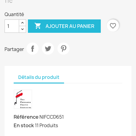
TTC
Quantité

favorite_border
AJOUTER AU PANIER
Partager
Détails du produit
Référence
NIFCCD651
En stock
11 Produits