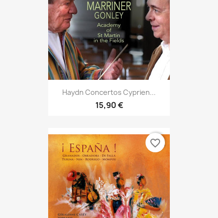
Haydn Concertos Cyprien...
15,90 €
favorite_border