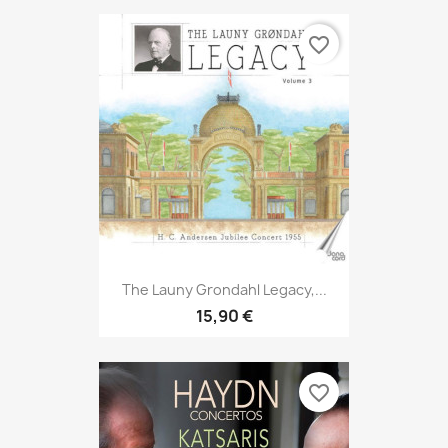
favorite_border
The Launy Grondahl Legacy,...
15,90 €
favorite_border