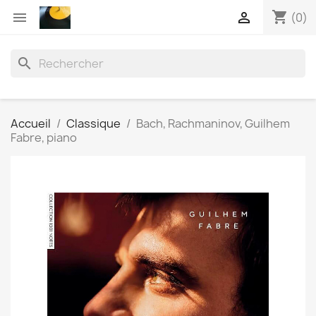
shopping_cart


(0)
search
Accueil
Classique
Bach, Rachmaninov, Guilhem
Fabre, piano