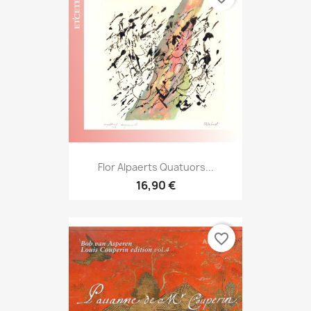
Flor Alpaerts Quatuors...
16,90 €
favorite_border