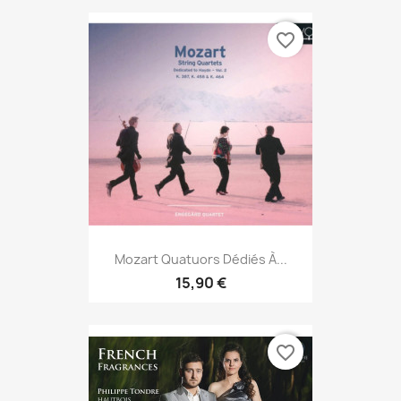
favorite_border
Mozart Quatuors Dédiés À...
15,90 €
favorite_border