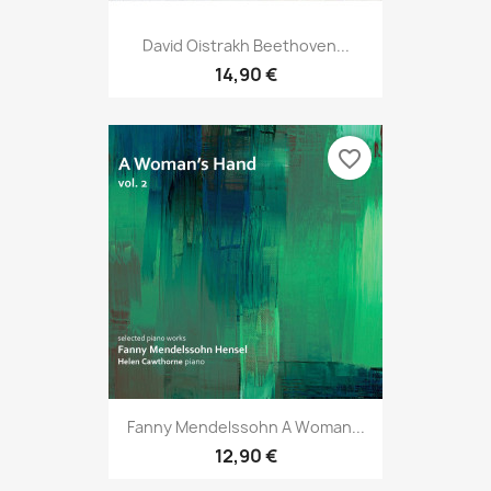
David Oistrakh Beethoven...
14,90 €
favorite_border
Fanny Mendelssohn A Woman...
12,90 €