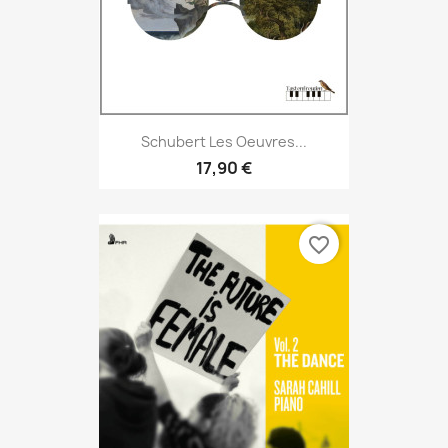
Schubert Les Oeuvres...
17,90 €
favorite_border