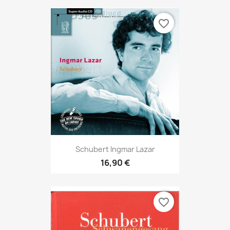
favorite_border
Schubert Ingmar Lazar
16,90 €
favorite_border