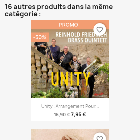
16 autres produits dans la même
catégorie :
PROMO !
favorite_border
-50%
Unity : Arrangement Pour...
7,95 €
15,90 €
favorite_border