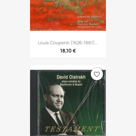
Louis Couperin (1626-1661)...
18,10 €
favorite_border