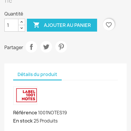
TTC
Quantité

favorite_border
AJOUTER AU PANIER
Partager
Détails du produit
Référence
1001NOTES19
En stock
25 Produits