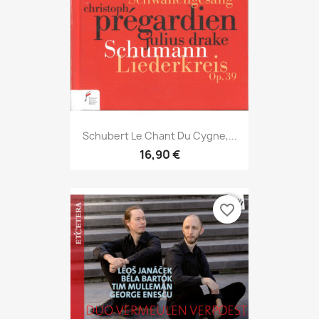
Schubert Le Chant Du Cygne,...
16,90 €
favorite_border