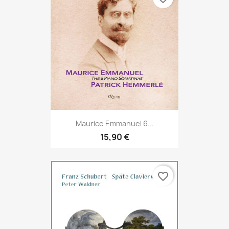
Maurice Emmanuel 6...
15,90 €
favorite_border