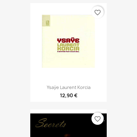
favorite_border
Ysaÿe Laurent Korcia
12,90 €
favorite_border