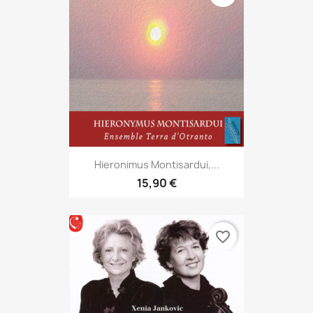
Hieronimus Montisardui,...
15,90 €
favorite_border