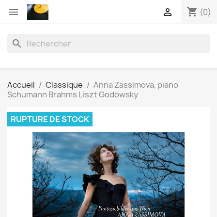
shopping_cart


(0)
search
Accueil
Classique
Anna Zassimova, piano
Schumann Brahms Liszt Godowsky
RUPTURE DE STOCK