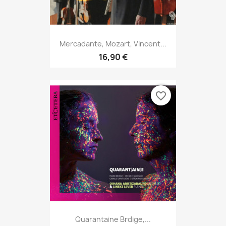
Mercadante, Mozart, Vincent...
16,90 €
favorite_border
Quarantaine Brdige,...