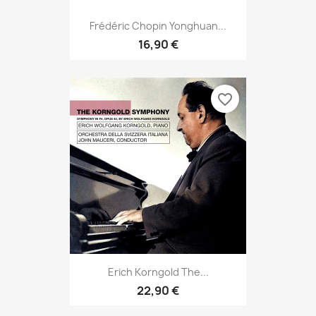
Frédéric Chopin Yonghuan...
16,90 €
favorite_border
Erich Korngold The...
22,90 €