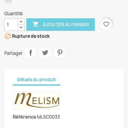
TTC
Quantité

favorite_border
AJOUTER AU PANIER

Rupture de stock
Partager
Détails du produit
Référence
MLSCD033