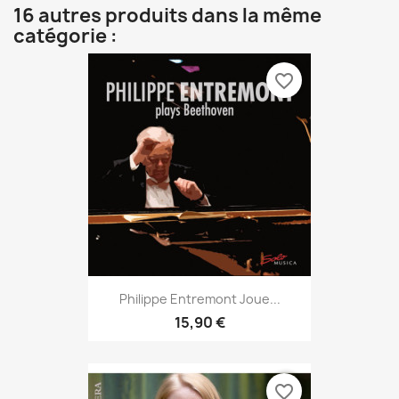
16 autres produits dans la même
catégorie :
favorite_border
Philippe Entremont Joue...
15,90 €
favorite_border