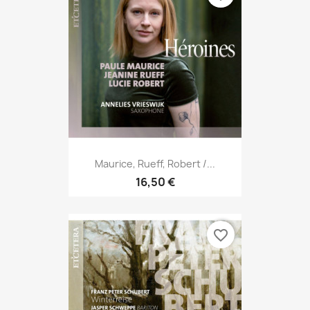
Maurice, Rueff, Robert /...
16,50 €
favorite_border