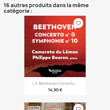
16 autres produits dans la même
catégorie :
favorite_border
L.V. Beethoven Concerto...
14,90 €
favorite_border