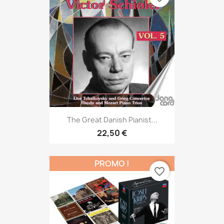
The Great Danish Pianist...
22,50 €
PROMO !
favorite_border