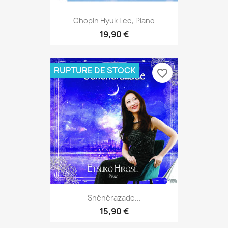
Chopin Hyuk Lee, Piano
19,90 €
RUPTURE DE STOCK
favorite_border
Shéhérazade...
15,90 €