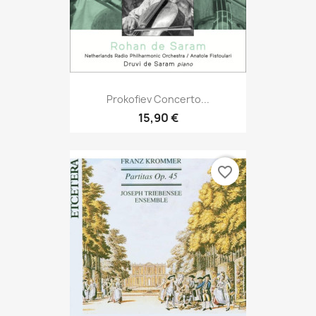
Prokofiev Concerto...
15,90 €
favorite_border