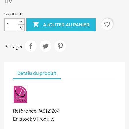
TTC
Quantité

favorite_border
AJOUTER AU PANIER
Partager
Détails du produit
Référence
PAS121204
En stock
9 Produits