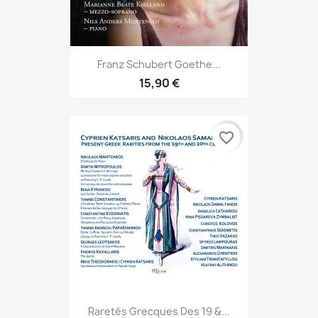
Franz Schubert Goethe...
15,90 €
favorite_border
Raretés Grecques Des 19 &...