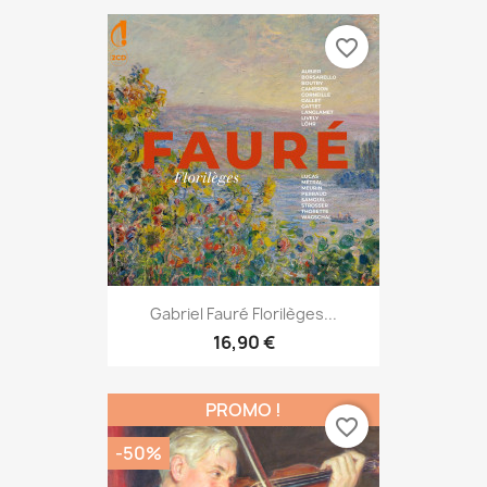
favorite_border
Gabriel Fauré Florilèges...
16,90 €
PROMO !
favorite_border
-50%