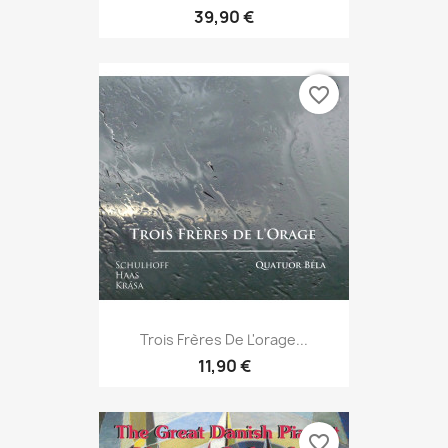
39,90 €
favorite_border
Trois Frères De L'orage...
11,90 €
favorite_border