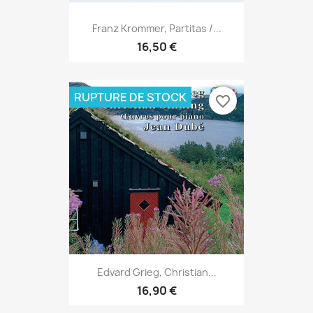
Franz Krommer, Partitas /...
16,50 €
RUPTURE DE STOCK
favorite_border
Edvard Grieg, Christian...
16,90 €