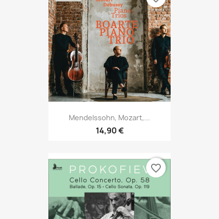
Mendelssohn, Mozart,...
14,90 €
favorite_border