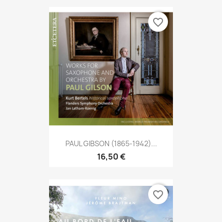
favorite_border
PAUL GIBSON (1865-1942)...
16,50 €
favorite_border