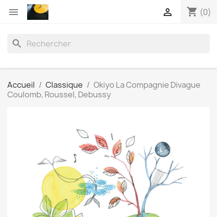
shopping_cart


(0)
search
Accueil
Classique
Okiyo La Compagnie Divague
Coulomb, Roussel, Debussy