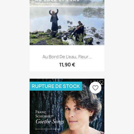
Au Bord De L'eau, Fleur...
11,90 €
RUPTURE DE STOCK
favorite_border