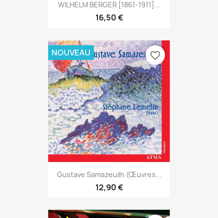
WILHELM BERGER [1861-1911]...
16,50 €
NOUVEAU
favorite_border
Gustave Samazeuilh (Œuvres...
12,90 €