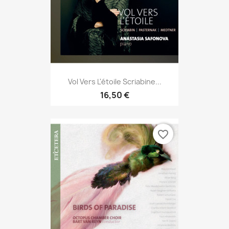
Vol Vers L'étoile Scriabine...
16,50 €
favorite_border