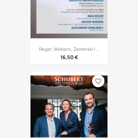
Reger, Webern, Zemlinski /...
16,50 €
favorite_border