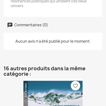
résonances poétiques qui unissent ces deux
univers.
Commentaires (0)
Aucun avis n'a été publié pour le moment.
16 autres produits dans la même
catégorie :
favorite_border