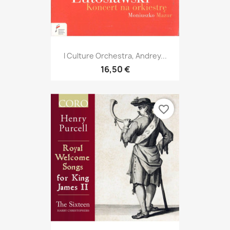
I Culture Orchestra, Andrey...
16,50 €
favorite_border