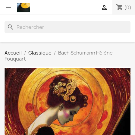
shopping_cart


(0)
search
Accueil
Classique
Bach Schumann Hélène
Fouquart