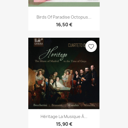
Birds Of Paradise Octopus...
16,50 €
favorite_border
Héritage La Musique À...
15,90 €