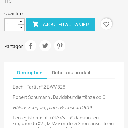
TTC
Quantité

favorite_border
AJOUTER AU PANIER
Partager
Description
Détails du produit
Bach : Partit n°2 BWV 826
Robert Schumann : Davidsbundlertänze op.6
Hélène Fouquat, piano Bechstein 1909
L’enregistrement a été réalisé dans un lieu
singulier du XVe, la Maison de la Sirène inscrite au