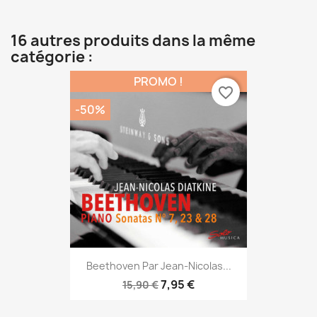
16 autres produits dans la même
catégorie :
PROMO !
favorite_border
-50%
Beethoven Par Jean-Nicolas...
7,95 €
15,90 €