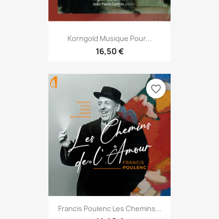
Korngold Musique Pour...
16,50 €
favorite_border
Francis Poulenc Les Chemins...