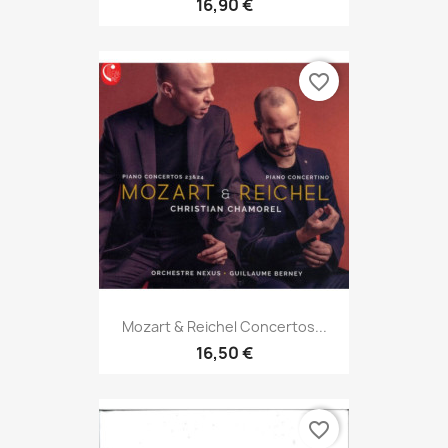
16,90 €
favorite_border
Mozart & Reichel Concertos...
16,50 €
favorite_border