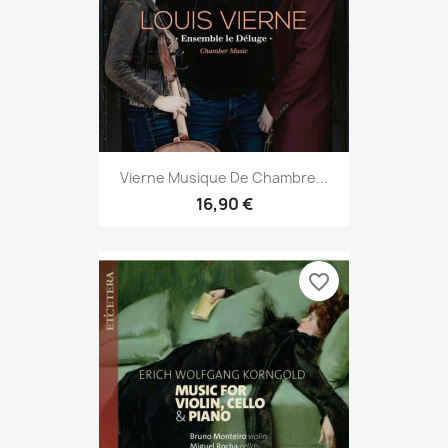
Vierne Musique De Chambre...
16,90 €
favorite_border