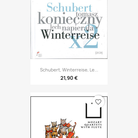
Schubert, Winterreise, Le...
21,90 €
favorite_border