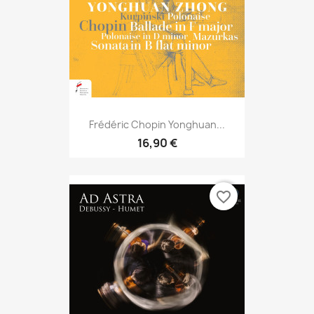
Frédéric Chopin Yonghuan...
16,90 €
favorite_border