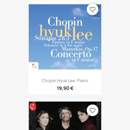
favorite_border
Chopin Hyuk Lee, Piano
19,90 €
favorite_border