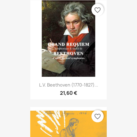
favorite_border
L.V. Beethoven (1770-1827)...
21,60 €
favorite_border