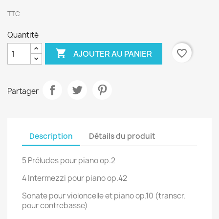
TTC
Quantité

favorite_border
AJOUTER AU PANIER
Partager
Description
Détails du produit
5 Préludes pour piano op.2
4 Intermezzi pour piano op.42
Sonate pour violoncelle et piano op.10 (transcr.
pour contrebasse)