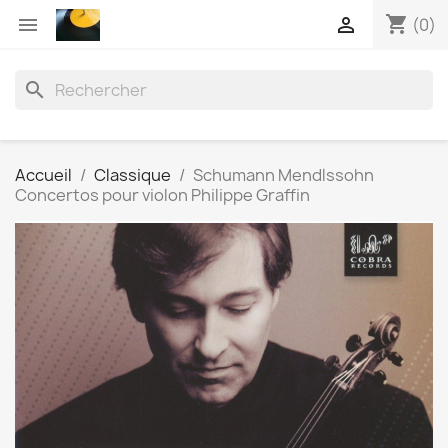
shopping_cart


(0)
search
Accueil
Classique
Schumann Mendlssohn
Concertos pour violon Philippe Graffin