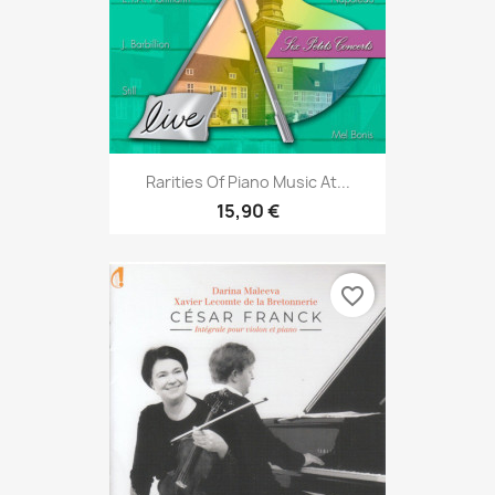
Rarities Of Piano Music At...
15,90 €
favorite_border