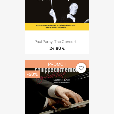
Paul Paray, The Concert...
24,90 €
PROMO !
favorite_border
-50%