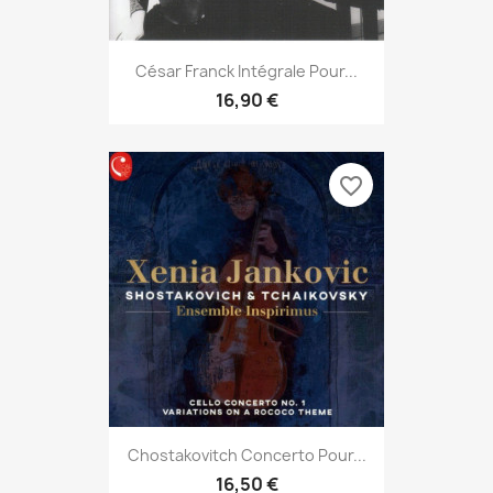
César Franck Intégrale Pour...
16,90 €
favorite_border
Chostakovitch Concerto Pour...
16,50 €