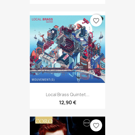
favorite_border
Local Brass Quintet...
12,90 €
favorite_border