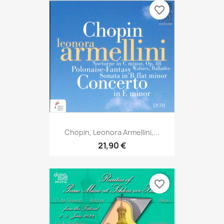
favorite_border
Chopin, Leonora Armellini,...
21,90 €
favorite_border