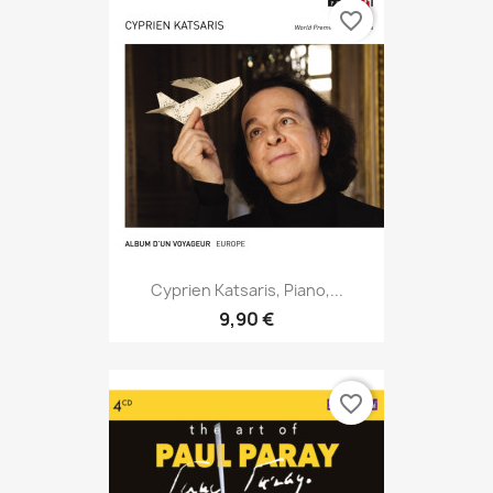
favorite_border
Cyprien Katsaris, Piano,...
9,90 €
favorite_border