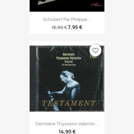
Schubert Par Philippe...
7,95 €
15,90 €
favorite_border
Germaine Thyssens-Valentin...
14,90 €