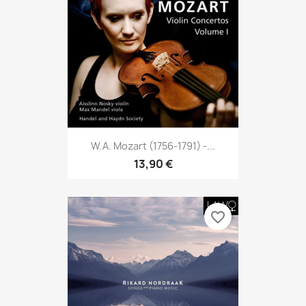
W.A. Mozart (1756-1791) -...
13,90 €
favorite_border