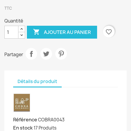
TTC
Quantité

favorite_border
AJOUTER AU PANIER
Partager
Détails du produit
Référence
COBRA0043
En stock
17 Produits