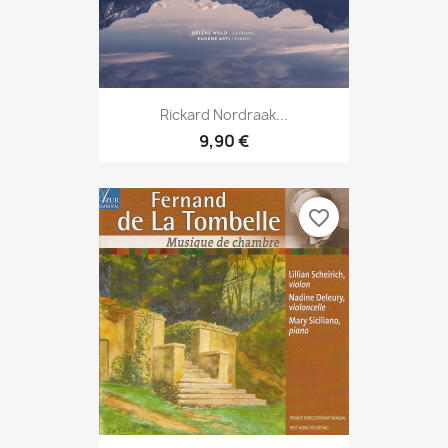
Rickard Nordraak...
9,90 €
favorite_border