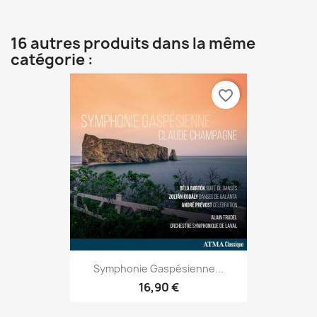
16 autres produits dans la même
catégorie :
favorite_border
Symphonie Gaspésienne...
16,90 €