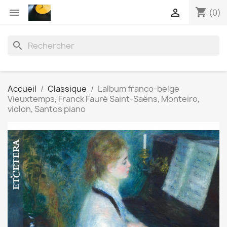
shopping_cart


(0)
search
Accueil
Classique
Lalbum franco-belge
Vieuxtemps, Franck Fauré Saint-Saëns, Monteiro,
violon, Santos piano