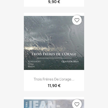
9,90 €
favorite_border
Trois Frères De L'orage...
11,90 €
favorite_border