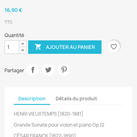
16,90 €
TTC
Quantité

favorite_border
AJOUTER AU PANIER
Partager
Description
Détails du produit
HENRI VIEUXTEMPS [1820-1881]
Grande Sonate pour violon et piano Op.12
CÉSAR FRANCK [1822-1890]