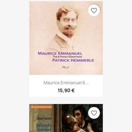
favorite_border
Maurice Emmanuel 6...
15,90 €
favorite_border