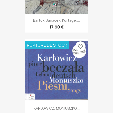
Bartok, Janacek, Kurtage,...
17,90 €
RUPTURE DE STOCK
favorite_border
KARLOWICZ, MONIUSZKO...