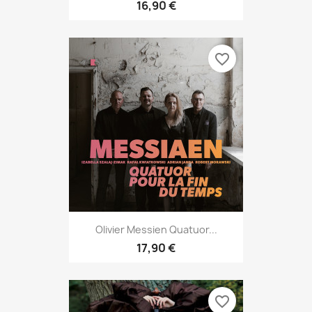
16,90 €
favorite_border
Olivier Messien Quatuor...
17,90 €
favorite_border