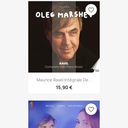
favorite_border
Maurice Ravel Intégrale De...
15,90 €
favorite_border