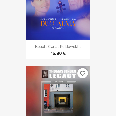
Beach, Canal, Poldowski...
15,90 €
favorite_border