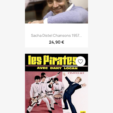
Sacha Distel Chansons 1957...
24,90 €
favorite_border