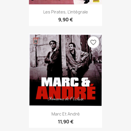
Les Pirates, L'intégrale
9,90 €
favorite_border
Marc Et André
11,90 €