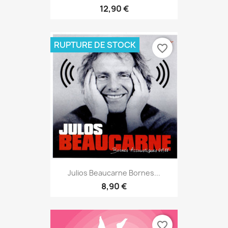
12,90 €
RUPTURE DE STOCK
favorite_border
Julios Beaucarne Bornes...
8,90 €
favorite_border