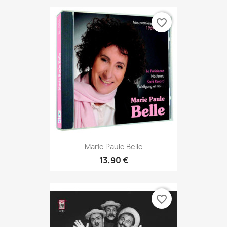
favorite_border
Marie Paule Belle
13,90 €
favorite_border