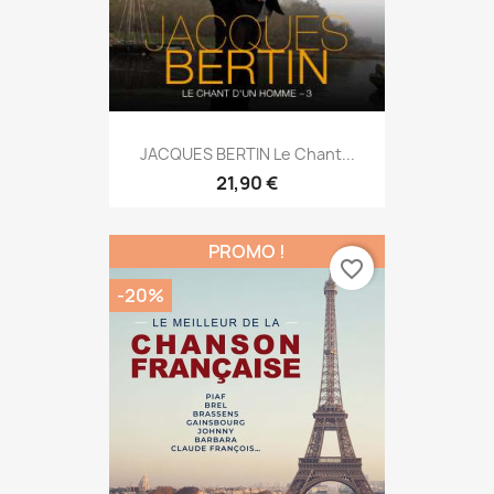
JACQUES BERTIN Le Chant...
21,90 €
PROMO !
favorite_border
-20%