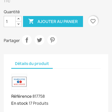
TTC
Quantité

favorite_border
AJOUTER AU PANIER
Partager
Détails du produit
Référence
817758
En stock
17 Produits