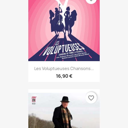
Les Voluptueuses Chansons...
16,90 €
favorite_border