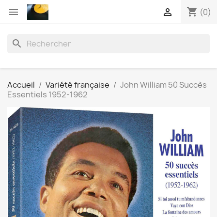
shopping_cart


(0)
search
Accueil
Variété française
John William 50 Succès
Essentiels 1952-1962