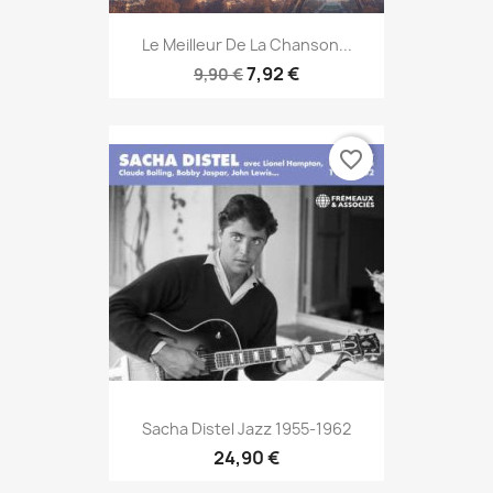
Le Meilleur De La Chanson...
7,92 €
9,90 €
favorite_border
Sacha Distel Jazz 1955-1962
24,90 €