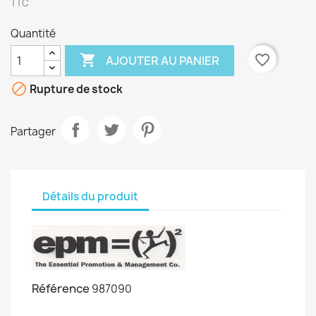
TTC
Quantité

favorite_border
AJOUTER AU PANIER

Rupture de stock
Partager
Détails du produit
Référence
987090