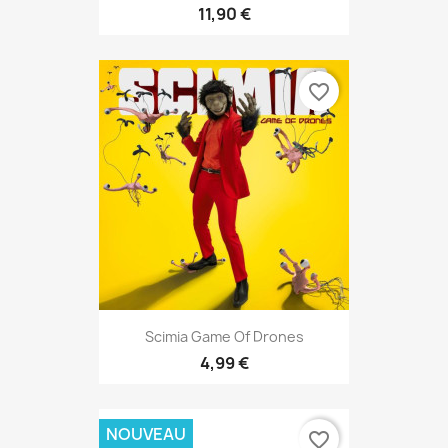
11,90 €
favorite_border
Scimia Game Of Drones
4,99 €
NOUVEAU
favorite_border