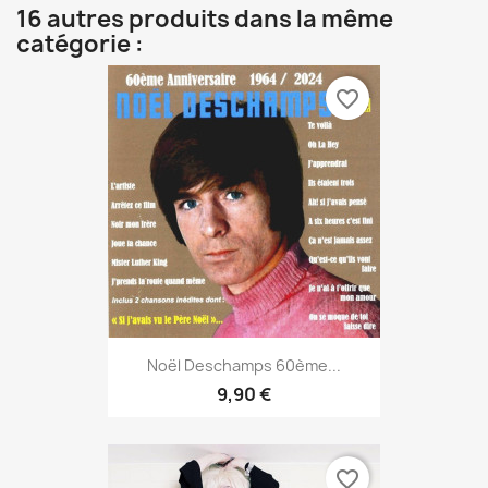
16 autres produits dans la même
catégorie :
favorite_border
Noël Deschamps 60ème...
9,90 €
favorite_border