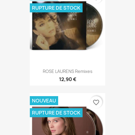
RUPTURE DE STOCK
ROSE LAURENS Remixes
12,90 €
NOUVEAU
favorite_border
RUPTURE DE STOCK