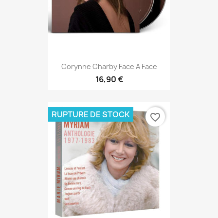
Corynne Charby Face A Face
16,90 €
RUPTURE DE STOCK
favorite_border