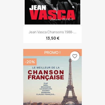
Jean Vasca Chansons 1988-...
13,50 €
PROMO !
favorite_border
-20%