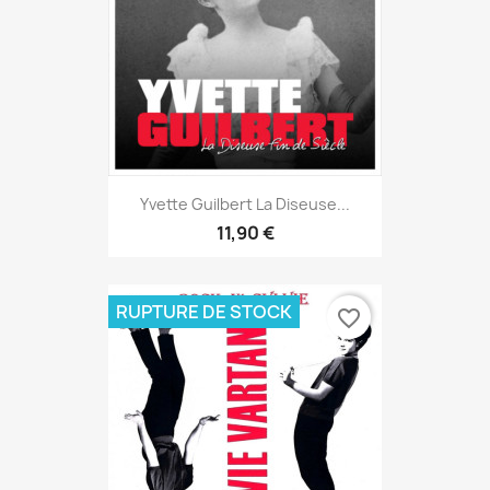
Yvette Guilbert La Diseuse...
11,90 €
RUPTURE DE STOCK
favorite_border