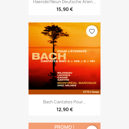
Haendel Neun Deutsche Arien...
15,90 €
favorite_border
Bach Cantates Pour...
12,90 €
PROMO !