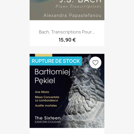
Bach, Transcriptions Pour...
15,90 €
RUPTURE DE STOCK
favorite_border