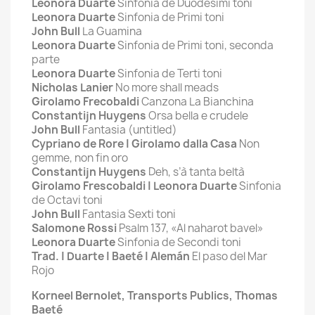
Leonora Duarte
Sinfonia de Duodesimi toni
Leonora Duarte
Sinfonia de Primi toni
John Bull
La Guamina
Leonora Duarte
Sinfonia de Primi toni, seconda
parte
Leonora Duarte
Sinfonia de Terti toni
Nicholas Lanier
No more shall meads
Girolamo Frecobaldi
Canzona La Bianchina
Constantijn Huygens
Orsa bella e crudele
John Bull
Fantasia (untitled)
Cypriano de Rore | Girolamo dalla Casa
Non
gemme, non fin oro
Constantijn Huygens
Deh, s’à tanta beltà
Girolamo Frescobaldi | Leonora Duarte
Sinfonia
de Octavi toni
John Bull
Fantasia Sexti toni
Salomone Rossi
Psalm 137, «Al naharot bavel»
Leonora Duarte
Sinfonia de Secondi toni
Trad. | Duarte | Baeté | Alemán
El paso del Mar
Rojo
Korneel Bernolet, Transports Publics, Thomas
Baeté