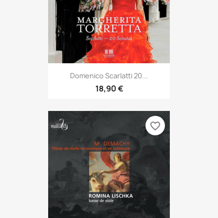
Domenico Scarlatti 20...
18,90 €
favorite_border