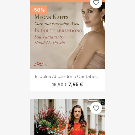
favorite_border
-50%
In Dolce Abbandono Cantates...
7,95 €
15,90 €
favorite_border