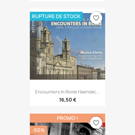
RUPTURE DE STOCK
favorite_border
Encounters In Rome Haendel,...
16,50 €
PROMO !
favorite_border
-50%