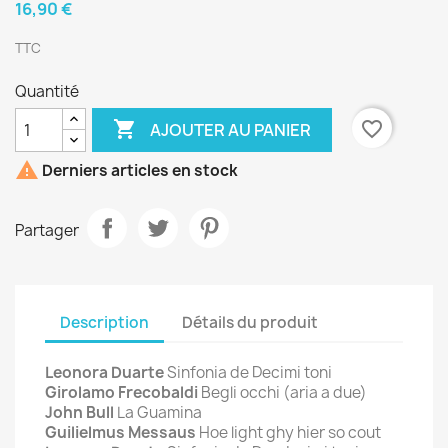
16,90 €
TTC
Quantité

favorite_border
AJOUTER AU PANIER

Derniers articles en stock
Partager
Description
Détails du produit
Leonora Duarte
Sinfonia de Decimi toni
Girolamo Frecobaldi
Begli occhi (aria a due)
John Bull
La Guamina
Guilielmus Messaus
Hoe light ghy hier so cout