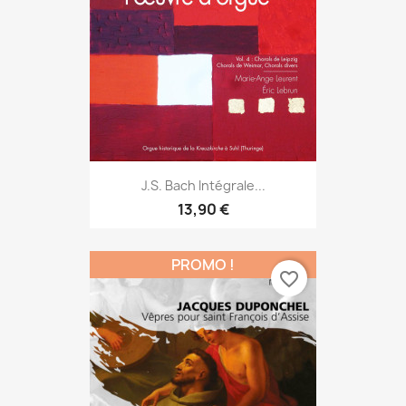
J.S. Bach Intégrale...
13,90 €
PROMO !
favorite_border