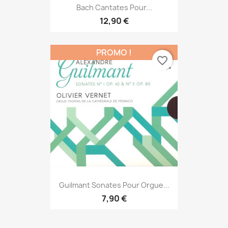
Bach Cantates Pour...
12,90 €
PROMO !
favorite_border
Guilmant Sonates Pour Orgue...
7,90 €