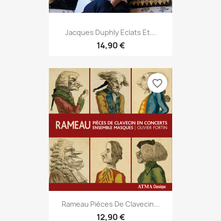
Jacques Duphly Eclats Et...
14,90 €
favorite_border
Rameau Pièces De Clavecin...
12,90 €