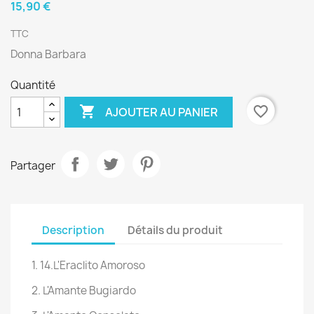
15,90 €
TTC
Donna Barbara
Quantité

favorite_border
AJOUTER AU PANIER
Partager
Description
Détails du produit
1.
14.L'Eraclito Amoroso
2.
L'Amante Bugiardo