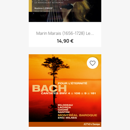
Marin Marais (1656-1728) Le...
14,90 €
favorite_border