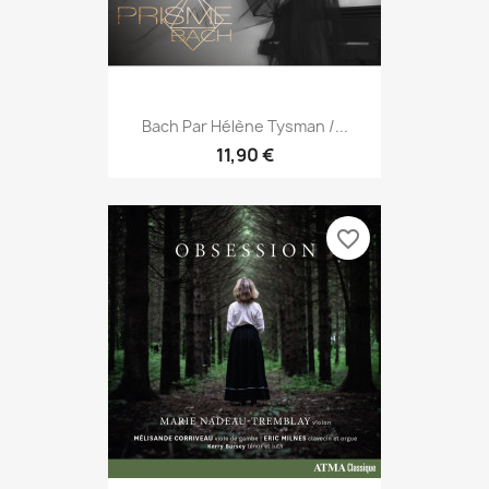
Bach Par Hélène Tysman /...
11,90 €
favorite_border