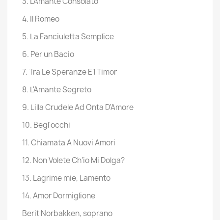
3.
L'Amante Consolato
4.
Il Romeo
5.
La Fanciuletta Semplice
6.
Per un Bacio
7.
Tra Le Speranze E'l Timor
8.
L'Amante Segreto
9.
Lilla Crudele Ad Onta D'Amore
10.
Begl'occhi
11.
Chiamata A Nuovi Amori
12.
Non Volete Ch'io Mi Dolga?
13.
Lagrime mie, Lamento
14.
Amor Dormiglione
Berit Norbakken, soprano