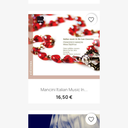
favorite_border
Mancini Italian Music In...
16,50 €
favorite_border