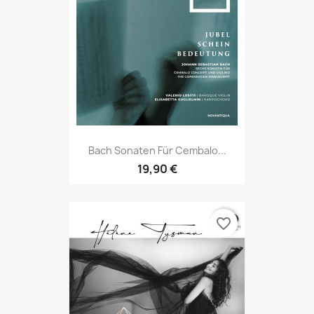
Bach Sonaten Für Cembalo...
19,90 €
favorite_border