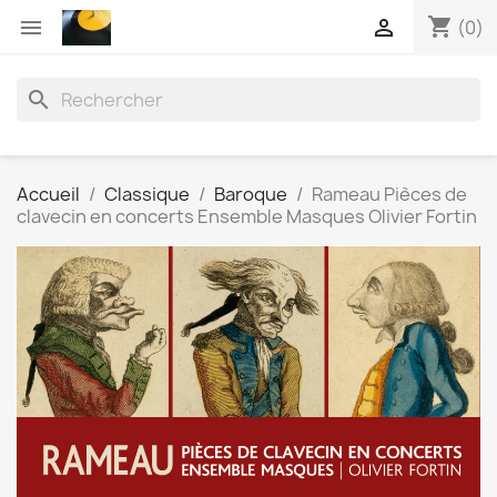
shopping_cart


(0)
search
Accueil
Classique
Baroque
Rameau Pièces de
clavecin en concerts Ensemble Masques Olivier Fortin