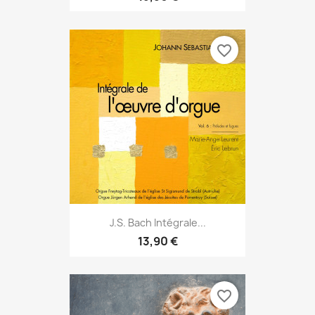
favorite_border
J.S. Bach Intégrale...
13,90 €
favorite_border