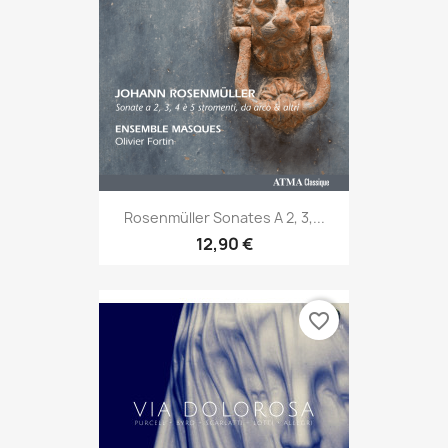
Rosenmüller Sonates A 2, 3,...
12,90 €
favorite_border