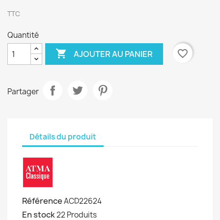
TTC
Quantité

favorite_border
AJOUTER AU PANIER
Partager
Détails du produit
Référence
ACD22624
En stock
22 Produits