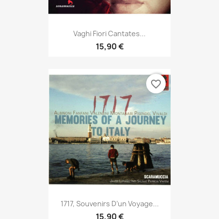
Vaghi Fiori Cantates...
15,90 €
favorite_border
1717, Souvenirs D’un Voyage...
15,90 €