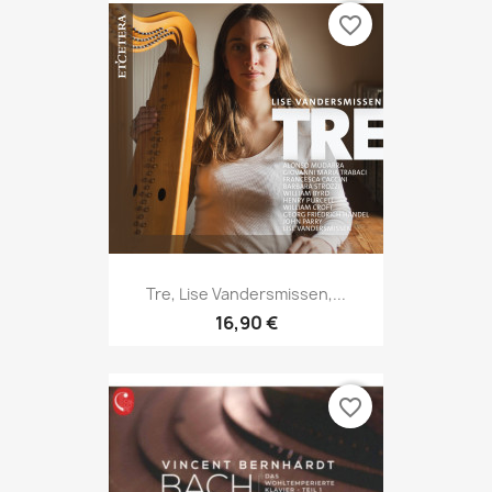
favorite_border
Tre, Lise Vandersmissen,...
16,90 €
favorite_border