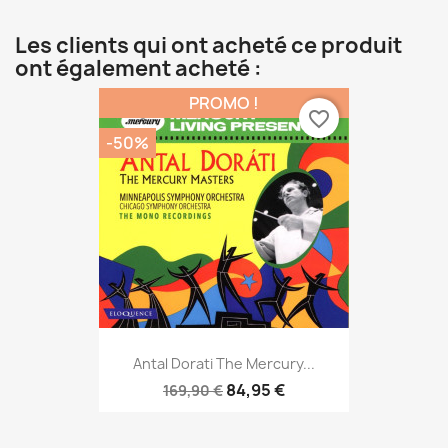
Les clients qui ont acheté ce produit
ont également acheté :
PROMO !
favorite_border
-50%
Antal Dorati The Mercury...
84,95 €
169,90 €