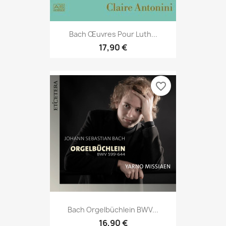
Bach Œuvres Pour Luth...
17,90 €
favorite_border
Bach Orgelbüchlein BWV...
16,90 €