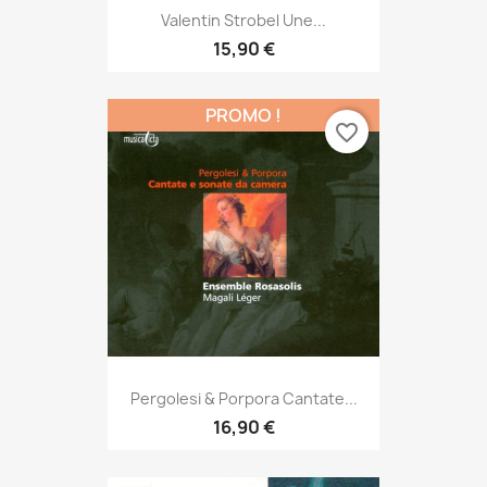
Valentin Strobel Une...
15,90 €
PROMO !
favorite_border
Pergolesi & Porpora Cantate...
16,90 €