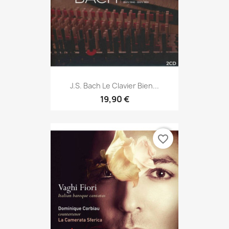
J.S. Bach Le Clavier Bien...
19,90 €
favorite_border