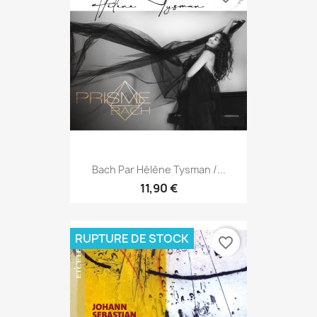
Bach Par Hélène Tysman /...
11,90 €
RUPTURE DE STOCK
favorite_border