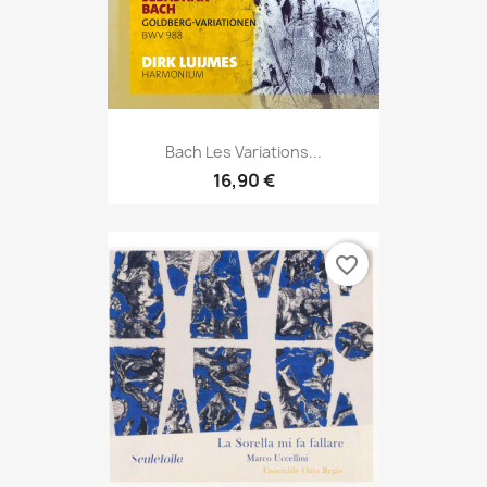
Bach Les Variations...
16,90 €
favorite_border