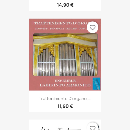
14,90 €
favorite_border
Trattenimento D'organo,...
11,90 €
favorite_border