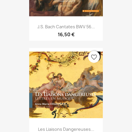
J.S. Bach Cantates BWV 56...
16,50 €
favorite_border
Les Liaisons Dangereuses...