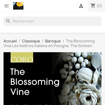
shopping_cart


(0)
search
Accueil
Classique
Baroque
The Blossoming
Vine Les Maîtres italiens en Pologne, The Sixteen