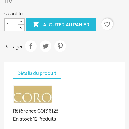
TTC
Quantité

favorite_border
AJOUTER AU PANIER
Partager
Détails du produit
Référence
COR16123
En stock
12 Produits