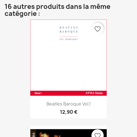
16 autres produits dans la même
catégorie :
favorite_border
Beatles Baroque Vol.1
12,90 €
favorite_border