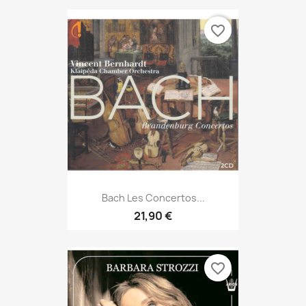
favorite_border
Bach Les Concertos...
21,90 €
favorite_border