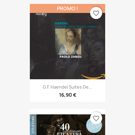
PROMO !
favorite_border
G.F. Haendel Suites De...
16,90 €
favorite_border